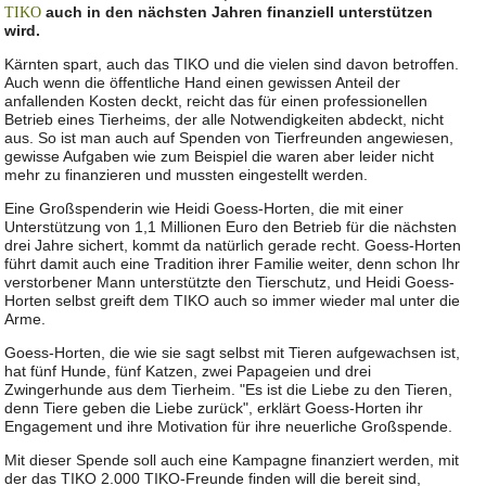
auch in den nächsten Jahren finanziell unterstützen
TIKO
wird.
Kärnten spart, auch das TIKO und die vielen sind davon betroffen.
Auch wenn die öffentliche Hand einen gewissen Anteil der
anfallenden Kosten deckt, reicht das für einen professionellen
Betrieb eines Tierheims, der alle Notwendigkeiten abdeckt, nicht
aus. So ist man auch auf Spenden von Tierfreunden angewiesen,
gewisse Aufgaben wie zum Beispiel die waren aber leider nicht
mehr zu finanzieren und mussten eingestellt werden.
Eine Großspenderin wie Heidi Goess-Horten, die mit einer
Unterstützung von 1,1 Millionen Euro den Betrieb für die nächsten
drei Jahre sichert, kommt da natürlich gerade recht. Goess-Horten
führt damit auch eine Tradition ihrer Familie weiter, denn schon Ihr
verstorbener Mann unterstützte den Tierschutz, und Heidi Goess-
Horten selbst greift dem TIKO auch so immer wieder mal unter die
Arme.
Goess-Horten, die wie sie sagt selbst mit Tieren aufgewachsen ist,
hat fünf Hunde, fünf Katzen, zwei Papageien und drei
Zwingerhunde aus dem Tierheim. "Es ist die Liebe zu den Tieren,
denn Tiere geben die Liebe zurück", erklärt Goess-Horten ihr
Engagement und ihre Motivation für ihre neuerliche Großspende.
Mit dieser Spende soll auch eine Kampagne finanziert werden, mit
der das TIKO 2.000 TIKO-Freunde finden will die bereit sind,