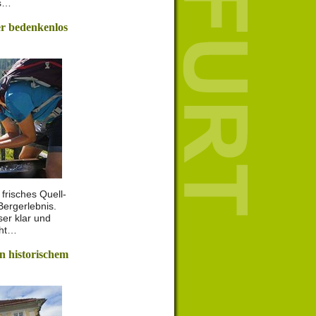
es…
r bedenkenlos
frisches Quell-
ergerlebnis.
er klar und
cht…
n historischem