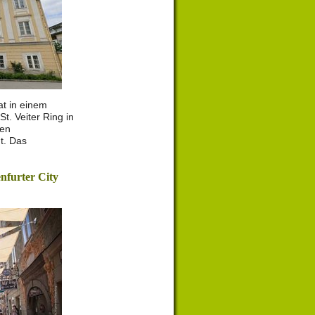
at in einem
t. Veiter Ring in
hen
t. Das
nfurter City