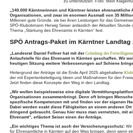
zu unterstützen. Foto: Mein Klagenfu
„140.000 Kärntnerinnen und Kärntner leisten ehrenamtliche A
Organisationen, und zwar im enormen Ausmaß von 35 Million
Millionen gute Gründe, sie bei ihren Leistungen für das Gemeinwo
SPÖ-Klubobmann Herwig Seiser anlässlich der Aktuellen Stunde 
Thema „Stärkung des Ehrenamts in Kärnten“ fest.
SPÖ Antrags-Paket im Kärntner Landtag
„Landesrat Daniel Fellner hat mit der
Gründung des Freiwilligenz
Anlaufstelle für das Ehrenamt in Kärnten geschaffen. Wir wo
heutigen Sitzung weitere Verbesserungen auf Schiene bring
Hintergrund der Anträge ist die Ende April 2025 abgehaltene
Klub
der mit Expertenbeteiligung Ideen und Maßnahmen für den Freiwi
Jetzt finden diese Konzepte den Weg in den Landtag.
„Wir wollen beispielsweise eine digitale Vermittlungsplattfo
Organisationen zusammenbringt. Denn oft bringen Menschen,
spezifische Kompetenzen mit und finden vor der eigenen Haus
Dabei werden exakt diese Fähigkeiten an einem anderen Ort 
dringend gebraucht. Genau hier muss man vernetzten, mit ein
Ehrenamt“, erläutert Seiser einen der Anträge.
„Ein wichtiges Thema ist auch der Versicherungsschutz:
Wir 
für Ehrenamtliche in Kärnten auf den Weg bringen, denn wenn etwas