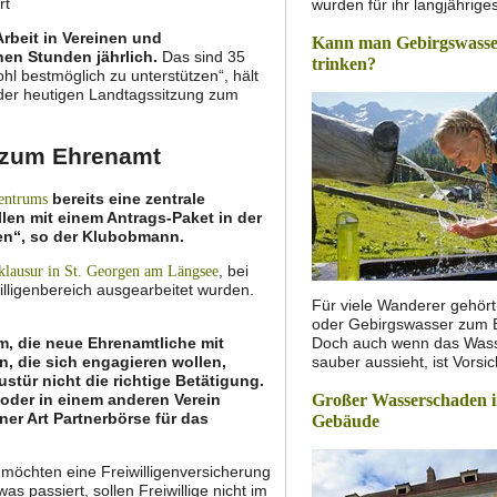
rt
wurden für ihr langjährig
rbeit in Vereinen und
Kann man Gebirgswasse
en Stunden jährlich.
Das sind 35
trinken?
hl bestmöglich zu unterstützen“, hält
der heutigen Landtagssitzung zum
 zum Ehrenamt
bereits eine zentrale
entrums
llen mit einem Antrags-Paket in der
en“, so der Klubobmann.
, bei
klausur in St. Georgen am Längsee
lligenbereich ausgearbeitet wurden.
Für viele Wanderer gehört 
oder Gebirgswasser zum B
rm, die neue Ehrenamtliche mit
Doch auch wenn das Wass
 die sich engagieren wollen,
sauber aussieht, ist Vorsi
tür nicht die richtige Betätigung.
oder in einem anderen Verein
Großer Wasserschaden i
er Art Partnerbörse für das
Gebäude
möchten eine Freiwilligenversicherung
 passiert, sollen Freiwillige nicht im