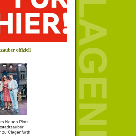
zauber offiziell
 am Neuen Platz
ltstadtzauber
r zu Clagenfurth