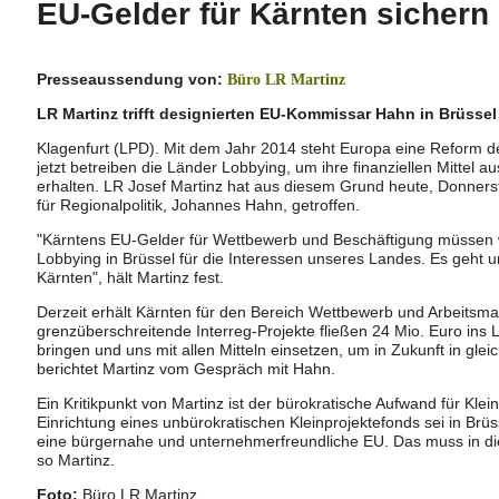
EU-Gelder für Kärnten sichern
Presseaussendung von:
Büro LR Martinz
LR Martinz trifft designierten EU-Kommissar Hahn in Brüssel
Klagenfurt (LPD). Mit dem Jahr 2014 steht Europa eine Reform d
jetzt betreiben die Länder Lobbying, um ihre finanziellen Mittel a
erhalten. LR Josef Martinz hat aus diesem Grund heute, Donner
für Regionalpolitik, Johannes Hahn, getroffen.
"Kärntens EU-Gelder für Wettbewerb und Beschäftigung müssen wie
Lobbying in Brüssel für die Interessen unseres Landes. Es geht 
Kärnten", hält Martinz fest.
Derzeit erhält Kärnten für den Bereich Wettbewerb und Arbeitsma
grenzüberschreitende Interreg-Projekte fließen 24 Mio. Euro ins L
bringen und uns mit allen Mitteln einsetzen, um in Zukunft in glei
berichtet Martinz vom Gespräch mit Hahn.
Ein Kritikpunkt von Martinz ist der bürokratische Aufwand für Klein
Einrichtung eines unbürokratischen Kleinprojektefonds sei in Brüs
eine bürgernahe und unternehmerfreundliche EU. Das muss in di
so Martinz.
Foto:
Büro LR Martinz