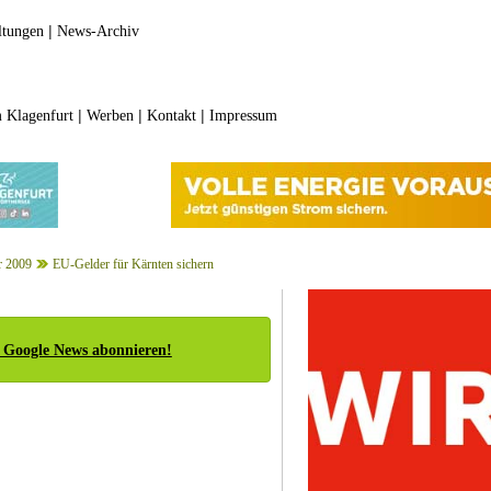
|
ltungen
News-Archiv
|
|
|
 Klagenfurt
Werben
Kontakt
Impressum
r 2009
EU-Gelder für Kärnten sichern
 Google News abonnieren!