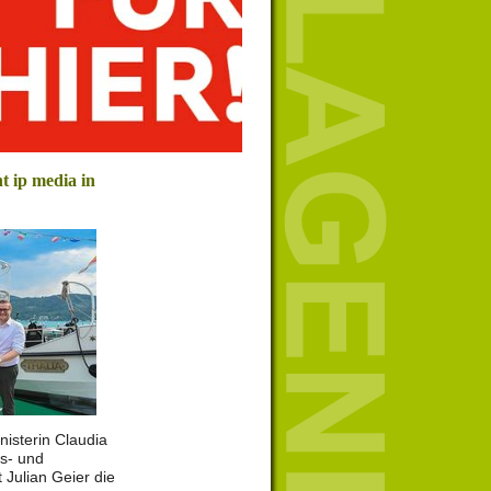
t ip media in
isterin Claudia
s- und
 Julian Geier die