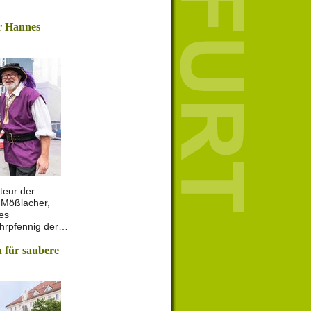
r…
r Hannes
teur der
 Mößlacher,
es
Ehrpfennig der…
 für saubere