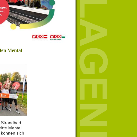
den Mental
m Strandbad
ritte Mental
t können sich