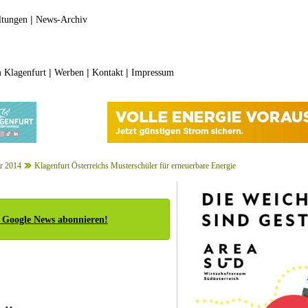
|
ltungen
News-Archiv
|
|
|
 Klagenfurt
Werben
Kontakt
Impressum
r 2014
Klagenfurt Österreichs Musterschüler für erneuerbare Energie
 Google News abonnieren!