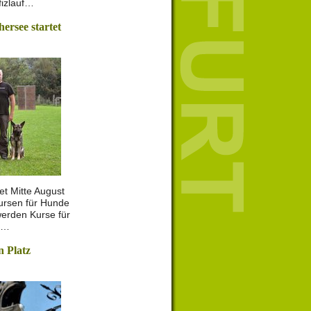
fizlauf…
rsee startet
t Mitte August
ursen für Hunde
werden Kurse für
e…
n Platz