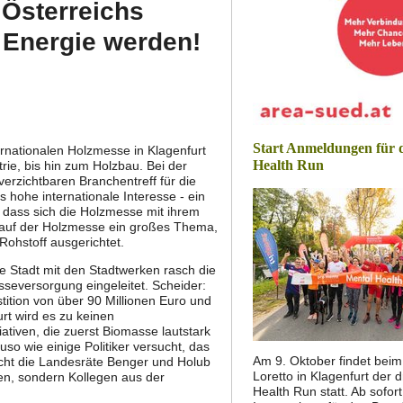
 Österreichs
 Energie werden!
Start Anmeldungen für 
ernationalen Holzmesse in Klagenfurt
Health Run
rie, bis hin zum Holzbau. Bei der
erzichtbaren Branchentreff für die
 hohe internationale Interesse - ein
 dass sich die Holzmesse mit ihrem
ur auf der Holzmesse ein großes Thema,
Rohstoff ausgerichtet.
 Stadt mit den Stadtwerken rasch die
seversorgung eingeleitet. Scheider:
tition von über 90 Millionen Euro und
rt wird es zu keinen
ativen, die zuerst Biomasse lautstark
o wie einige Politiker versucht, das
Am 9. Oktober findet bei
icht die Landesräte Benger und Holub
Loretto in Klagenfurt der d
n, sondern Kollegen aus der
Health Run statt. Ab sofor