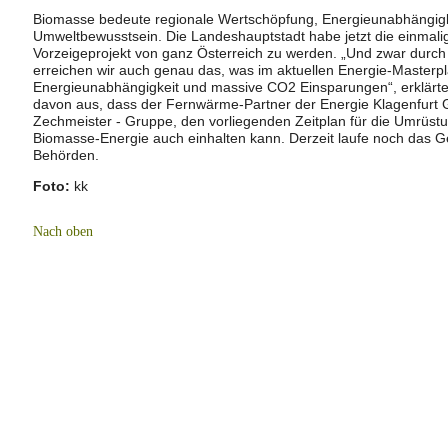
Biomasse bedeute regionale Wertschöpfung, Energieunabhängigke
Umweltbewusstsein. Die Landeshauptstadt habe jetzt die einmali
Vorzeigeprojekt von ganz Österreich zu werden. „Und zwar durch
erreichen wir auch genau das, was im aktuellen Energie-Masterpl
Energieunabhängigkeit und massive CO2 Einsparungen“, erklärte
davon aus, dass der Fernwärme-Partner der Energie Klagenfurt G
Zechmeister - Gruppe, den vorliegenden Zeitplan für die Umrüst
Biomasse-Energie auch einhalten kann. Derzeit laufe noch das 
Behörden.
F
oto:
kk
Nach oben