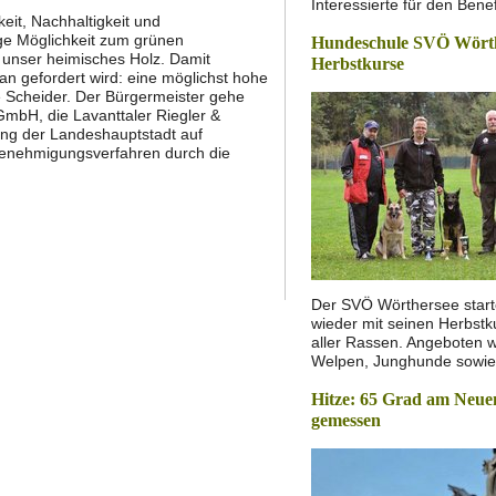
Interessierte für den Bene
it, Nachhaltigkeit und
ge Möglichkeit zum grünen
Hundeschule SVÖ Wörthe
 unser heimisches Holz. Damit
Herbstkurse
an gefordert wird: eine möglichst hohe
 Scheider. Der Bürgermeister gehe
mbH, die Lavanttaler Riegler &
ung der Landeshauptstadt auf
Genehmigungsverfahren durch die
Der SVÖ Wörthersee starte
wieder mit seinen Herbstk
aller Rassen. Angeboten 
Welpen, Junghunde sowi
Hitze: 65 Grad am Neue
gemessen