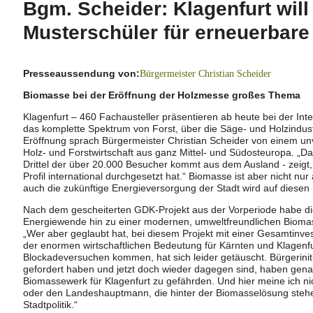
Bgm. Scheider: Klagenfurt will
Musterschüler für erneuerbare
Presseaussendung von:
Bürgermeister Christian Scheider
Biomasse bei der Eröffnung der Holzmesse großes Thema
Klagenfurt – 460 Fachausteller präsentieren ab heute bei der Int
das komplette Spektrum von Forst, über die Säge- und Holzindust
Eröffnung sprach Bürgermeister Christian Scheider von einem unv
Holz- und Forstwirtschaft aus ganz Mittel- und Südosteuropa. „Das
Drittel der über 20.000 Besucher kommt aus dem Ausland - zeigt,
Profil international durchgesetzt hat.“ Biomasse ist aber nicht n
auch die zukünftige Energieversorgung der Stadt wird auf diesen 
Nach dem gescheiterten GDK-Projekt aus der Vorperiode habe die
Energiewende hin zu einer modernen, umweltfreundlichen Biomas
„Wer aber geglaubt hat, bei diesem Projekt mit einer Gesamtinves
der enormen wirtschaftlichen Bedeutung für Kärnten und Klagenfu
Blockadeversuchen kommen, hat sich leider getäuscht. Bürgeriniti
gefordert haben und jetzt doch wieder dagegen sind, haben genaus
Biomassewerk für Klagenfurt zu gefährden. Und hier meine ich n
oder den Landeshauptmann, die hinter der Biomasselösung stehe
Stadtpolitik.“