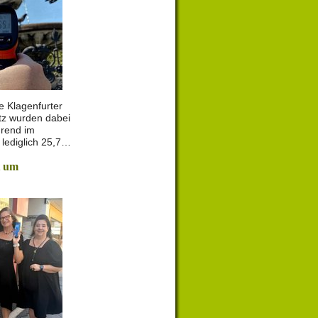
e Klagenfurter
tz wurden dabei
rend im
lediglich 25,7…
t um