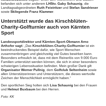
befanden sich unter anderem
LHStv. Gaby Schaunig
, die
Landtagsabgeordneten
Ruth Feistritzer
und
Stefan Sandrieser
sowie
Skilegende Franz Klammer
.
Unterstützt wurde das Kirschblüten-
Charity-Golfturnier auch von Kärnten
Sport
Landessportdirektor und Kärnten-Sport-Obmann Arno
Arthofer sagt:
„Das
Kirschblüten-Charity-Golfturnier
ist ein
beeindruckendes Beispiel dafür, wie Sport Menschen
zusammenbringen und gleichzeitig viel Gutes bewirken kann.
Besonders erfreulich ist, dass mit dem Reinerlös von 9.000 Euro
Familien unterstützt werden können, die sich in einer besonders
schwierigen Lebenssituation befinden. Mein großer Dank gilt
Organisator Werner Pullnig
, dem
Golfclub Seltenheim
sowie
allen Unterstützerinnen und Unterstützern, die dieses wertvolle
Zeichen der Menschlichkeit ermöglicht haben.“
Den sportlichen Sieg holten sich
Lisa Schaunig
bei den Frauen
und
Helmut Buxbaum
bei den Herren.
Foto: KK