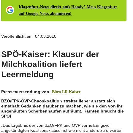
Klagenfurt-News direkt aufs Handy? Mein Klagenfurt
auf Google News abonnieren!
Veröffentlicht am 04.03.2010
SPÖ-Kaiser: Klausur der
Milchkoalition liefert
Leermeldung
Presseaussendung von:
Büro LR Kaiser
BZÖ/FPK-ÖVP-Chaoskoalition streitet lieber anstatt sich
ernsthaft Gedanken darüber zu machen, wie sie den von ihr
angehäuften Scherbenhaufen aufräumt. Kärnten braucht die
SPÖ!
„Das Ergebnis der von BZÖ/FPK und ÖVP verheißungsvoll
angekündigten Koalitionsklausur ist wie nicht anders zu erwarten