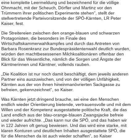
eine komplette Leermeldung und bezeichnend für die völlige
Ohnmacht, mit der Scheuch, Dörfler und Martinz vor den
Trümmern ihrer politischen Experimente stehen“, stellt der
stellvertretende Parteivorsitzende der SPÖ-Kärnten, LR Peter
Kaiser, fest.
Die Streitereien zwischen den orange-blauen und schwarzen
Protagonisten, die besonders im Finale des
Wirtschaftskammerwahlkampfes und durch das Antreten von
Barbara Rosenkranz zur Bundespräsidentenwahl deutlich wurden,
würden den machtbesessenen Milchkoalitionären offenbar den
Blick für das Wesentliche, nämlich die Sorgen und Ängste der
Kärntnerinnen und Kärntner, vollends rauben.
„Die Koalition ist nur noch damit beschäftigt, dem jeweils anderen
Partner eins auszuwischen, und von der völligen Unfähigkeit,
Kärnten aus der von ihnen hineinmanövrierten Sackgasse zu
befreien, gekennzeichnet“, so Kaiser.
Was Kärnten jetzt dringend brauche, sei eine den Menschen
endlich wieder Orientierung bietende, vertrauensvolle und mit dem
Willen und der Kompetenz ausgestattete politische Kraft, die das
Land endlich aus der blau-orange-blauen Zwangsjacke befreie
und wieder aufrichte. „Das kann nur die SPÖ, und das haben wir
in 122 Jahren oft genug bewiesen. Und das wird eine starke, mit
klaren Konturen und deutlichen Inhalten ausgestattete SPÖ, die
für die Menschen da ist auch wieder schaffen“, so Kaiser