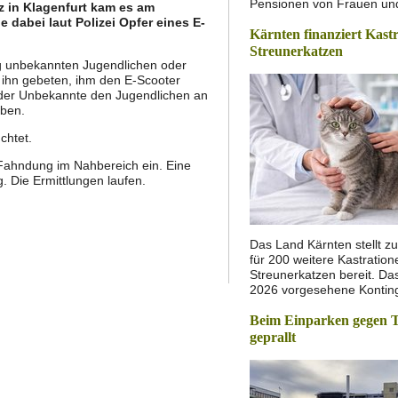
Pensionen von Frauen u
 in Klagenfurt kam es am
 dabei laut Polizei Opfer eines E-
Kärnten finanziert Kast
Streunerkatzen
ng unbekannten Jugendlichen oder
ihn gebeten, ihm den E-Scooter
l der Unbekannte den Jugendlichen an
aben.
chtet.
 Fahndung im Nahbereich ein. Eine
. Die Ermittlungen laufen.
Das Land Kärnten stellt zu
für 200 weitere Kastratio
Streunerkatzen bereit. Das
2026 vorgesehene Konti
Beim Einparken gegen 
geprallt