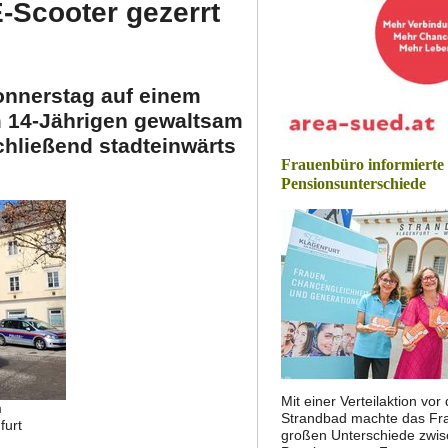
E-Scooter gezerrt
onnerstag auf einem
m 14-Jährigen gewaltsam
hließend stadteinwärts
Frauenbüro informierte
Pensionsunterschiede
Mit einer Verteilaktion vo
m
Strandbad machte das Fra
furt
großen Unterschiede zwi