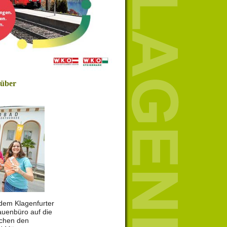
 über
r dem Klagenfurter
uenbüro auf die
schen den