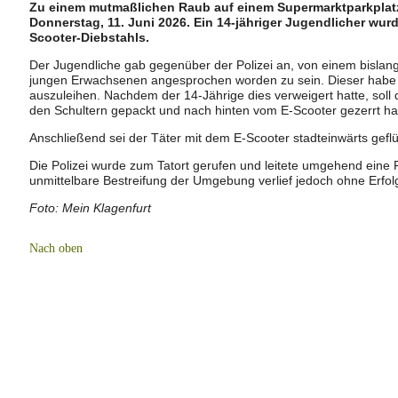
Zu einem mutmaßlichen Raub auf einem Supermarktparkplatz
Donnerstag, 11. Juni 2026. Ein 14-jähriger Jugendlicher wurde
Scooter-Diebstahls.
Der Jugendliche gab gegenüber der Polizei an, von einem bisla
jungen Erwachsenen angesprochen worden zu sein. Dieser habe 
auszuleihen. Nachdem der 14-Jährige dies verweigert hatte, sol
den Schultern gepackt und nach hinten vom E-Scooter gezerrt h
Anschließend sei der Täter mit dem E-Scooter stadteinwärts geflü
Die Polizei wurde zum Tatort gerufen und leitete umgehend eine
unmittelbare Bestreifung der Umgebung verlief jedoch ohne Erfolg
Foto: Mein Klagenfurt
Nach oben