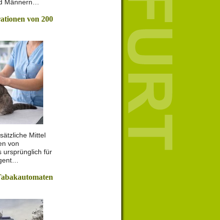
nd Männern…
rationen von 200
sätzliche Mittel
nen von
 ursprünglich für
ngent…
Tabakautomaten