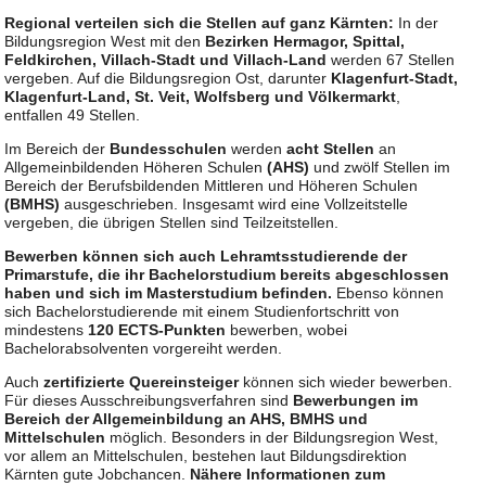
Regional verteilen sich die Stellen auf ganz Kärnten:
In der
Bildungsregion West mit den
Bezirken Hermagor, Spittal,
Feldkirchen, Villach-Stadt und Villach-Land
werden 67 Stellen
vergeben. Auf die Bildungsregion Ost, darunter
Klagenfurt-Stadt,
Klagenfurt-Land, St. Veit, Wolfsberg und Völkermarkt
,
entfallen 49 Stellen.
Im Bereich der
Bundesschulen
werden
acht Stellen
an
Allgemeinbildenden Höheren Schulen
(AHS)
und zwölf Stellen im
Bereich der Berufsbildenden Mittleren und Höheren Schulen
(BMHS)
ausgeschrieben. Insgesamt wird eine Vollzeitstelle
vergeben, die übrigen Stellen sind Teilzeitstellen.
Bewerben können sich auch Lehramtsstudierende der
Primarstufe, die ihr Bachelorstudium bereits abgeschlossen
haben und sich im Masterstudium befinden.
Ebenso können
sich Bachelorstudierende mit einem Studienfortschritt von
mindestens
120 ECTS-Punkten
bewerben, wobei
Bachelorabsolventen vorgereiht werden.
Auch
zertifizierte Quereinsteiger
können sich wieder bewerben.
Für dieses Ausschreibungsverfahren sind
Bewerbungen im
Bereich der Allgemeinbildung an AHS, BMHS und
Mittelschulen
möglich. Besonders in der Bildungsregion West,
vor allem an Mittelschulen, bestehen laut Bildungsdirektion
Kärnten gute Jobchancen.
Nähere Informationen zum