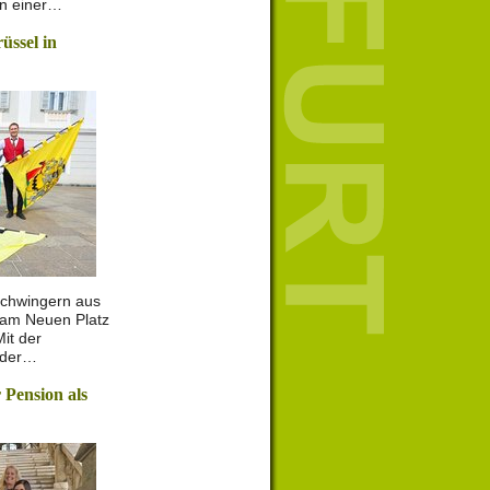
in einer…
üssel in
chwingern aus
 am Neuen Platz
Mit der
 der…
 Pension als