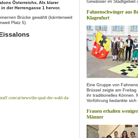
Gewässer im Stadtgebiet 
lons Österreichs. Als klarer
in der Herrengasse 1 hervor.
Fahnenschwinger aus Br
teinernen Brücke gewählt (kärntenweit
Klagenfurt
enweit Platz 5).
 Eissalons
Eine Gruppe von Fahnens
Brüssel zeigte am Freitag
ihr traditionelles Können. 
taff.com/at/news/die-qual-der-wahl-da-
Vorführung bedankte sich
Frauen erhalten weniger
Männer