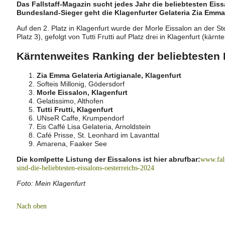
Das Fallstaff-Magazin sucht jedes Jahr die beliebtesten Eissa
Bundesland-Sieger geht die Klagenfurter Gelateria Zia Emma 
Auf den 2. Platz in Klagenfurt wurde der Morle Eissalon an der S
Platz 3), gefolgt von Tutti Frutti auf Platz drei in Klagenfurt (kärnt
Kärntenweites Ranking der beliebtesten
Zia Emma Gelateria Artigianale, Klagenfurt
Softeis Millonig, Gödersdorf
Morle Eissalon, Klagenfurt
Gelatissimo, Althofen
Tutti Frutti, Klagenfurt
UNseR Caffe, Krumpendorf
Eis Caffé Lisa Gelateria, Arnoldstein
Café Prisse, St. Leonhard im Lavanttal
Amarena, Faaker See
Die komlpette Listung der Eissalons ist hier abrufbar:
www.fals
sind-die-beliebtesten-eissalons-oesterreichs-2024
Foto: Mein Klagenfurt
Nach oben