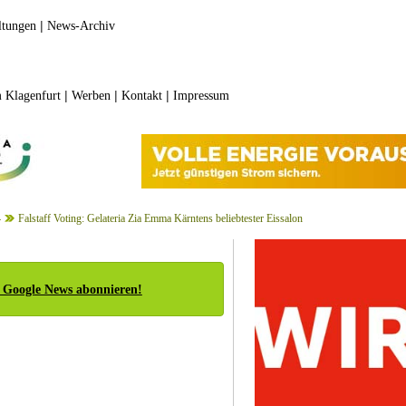
|
ltungen
News-Archiv
|
|
|
 Klagenfurt
Werben
Kontakt
Impressum
4
Falstaff Voting: Gelateria Zia Emma Kärntens beliebtester Eissalon
 Google News abonnieren!