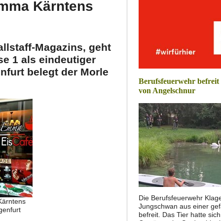
 Emma Kärntens
allstaff-Magazins, geht
e 1 als eindeutiger
nfurt belegt der Morle
Berufsfeuerwehr befrei
von Angelschnur
Die Berufsfeuerwehr Klage
 Kärntens
Jungschwan aus einer gef
genfurt
befreit. Das Tier hatte si