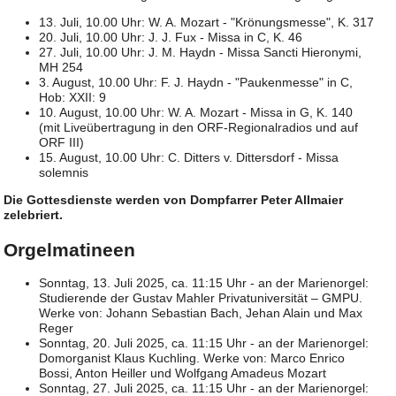
13. Juli, 10.00 Uhr: W. A. Mozart - "Krönungsmesse", K. 317
20. Juli, 10.00 Uhr: J. J. Fux - Missa in C, K. 46
27. Juli, 10.00 Uhr: J. M. Haydn - Missa Sancti Hieronymi,
MH 254
3. August, 10.00 Uhr: F. J. Haydn - "Paukenmesse" in C,
Hob: XXII: 9
10. August, 10.00 Uhr: W. A. Mozart - Missa in G, K. 140
(mit Liveübertragung in den ORF-Regionalradios und auf
ORF III)
15. August, 10.00 Uhr: C. Ditters v. Dittersdorf - Missa
solemnis
Die Gottesdienste werden von Dompfarrer Peter Allmaier
zelebriert.
Orgelmatineen
Sonntag, 13. Juli 2025, ca. 11:15 Uhr - an der Marienorgel:
Studierende der Gustav Mahler Privatuniversität – GMPU.
Werke von: Johann Sebastian Bach, Jehan Alain und Max
Reger
Sonntag, 20. Juli 2025, ca. 11:15 Uhr - an der Marienorgel:
Domorganist Klaus Kuchling. Werke von: Marco Enrico
Bossi, Anton Heiller und Wolfgang Amadeus Mozart
Sonntag, 27. Juli 2025, ca. 11:15 Uhr - an der Marienorgel: