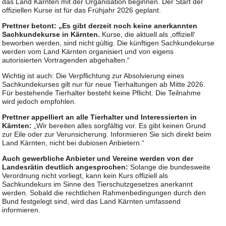
das Land Kärnten mit der Organisation beginnen. Der Start der
offiziellen Kurse ist für das Frühjahr 2026 geplant.
Prettner betont: „Es gibt derzeit noch keine anerkannten
Sachkundekurse in Kärnten.
Kurse, die aktuell als ,offiziell‘
beworben werden, sind nicht gültig. Die künftigen Sachkundekurse
werden vom Land Kärnten organisiert und von eigens
autorisierten Vortragenden abgehalten.“
Wichtig ist auch: Die Verpflichtung zur Absolvierung eines
Sachkundekurses gilt nur für neue Tierhaltungen ab Mitte 2026.
Für bestehende Tierhalter besteht keine Pflicht. Die Teilnahme
wird jedoch empfohlen.
Prettner appelliert an alle Tierhalter und Interessierten in
Kärnten:
„Wir bereiten alles sorgfältig vor. Es gibt keinen Grund
zur Eile oder zur Verunsicherung. Informieren Sie sich direkt beim
Land Kärnten, nicht bei dubiosen Anbietern.“
Auch gewerbliche Anbieter und Vereine werden von der
Landesrätin deutlich angesprochen:
Solange die bundesweite
Verordnung nicht vorliegt, kann kein Kurs offiziell als
Sachkundekurs im Sinne des Tierschutzgesetzes anerkannt
werden. Sobald die rechtlichen Rahmenbedingungen durch den
Bund festgelegt sind, wird das Land Kärnten umfassend
informieren.