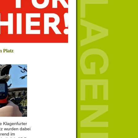
n Platz
e Klagenfurter
tz wurden dabei
rend im