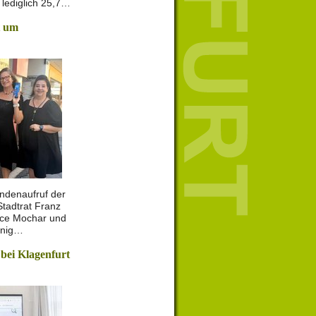
lediglich 25,7…
t um
ndenaufruf der
Stadtrat Franz
ance Mochar und
enig…
 bei Klagenfurt