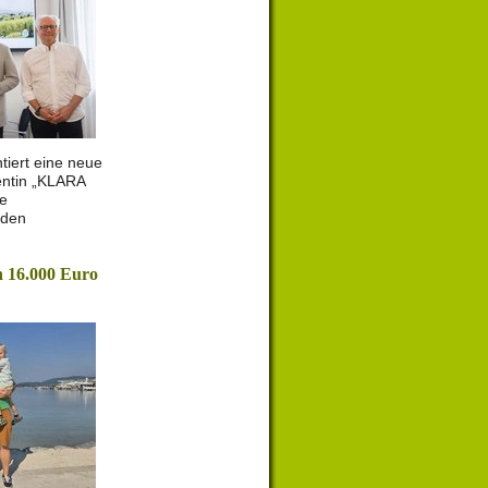
tiert eine neue
entin „KLARA
le
 den
 16.000 Euro