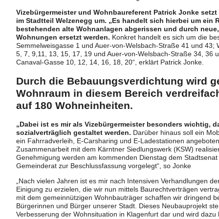
Vizebürgermeister und Wohnbaureferent Patrick Jonke setz
im Stadtteil Welzenegg um. „Es handelt sich hierbei um ein 
bestehenden alte Wohnanlagen abgerissen und durch neue, 
Wohnungen ersetzt werden.
Konkret handelt es sich um die 
Semmelweisgasse 1 und Auer-von-Welsbach-Straße 41 und 43; 
5, 7, 9,11, 13, 15, 17, 19 und Auer-von-Welsbach-Straße 34, 36
Canaval-Gasse 10, 12, 14, 16, 18, 20“, erklärt Patrick Jonke.
Durch die Bebauungsverdichtung wird ge
Wohnraum in diesem Bereich verdreifach
auf 180 Wohneinheiten.
„Dabei ist es mir als Vizebürgermeister besonders wichtig, 
sozialverträglich gestaltet werden.
Darüber hinaus soll ein Mo
ein Fahrradverleih, E-Carsharing und E-Ladestationen angeboten 
Zusammenarbeit mit dem Kärntner Siedlungswerk (KSW) realisier
Genehmigung werden am kommenden Dienstag dem Stadtsenat u
Gemeinderat zur Beschlussfassung vorgelegt“, so Jonke
„Nach vielen Jahren ist es mir nach Intensiven Verhandlungen de
Einigung zu erzielen, die wir nun mittels Baurechtverträgen vert
mit dem gemeinnützigen Wohnbauträger schaffen wir dringend b
Bürgerinnen und Bürger unserer Stadt. Dieses Neubauprojekt stel
Verbesserung der Wohnsituation in Klagenfurt dar und wird dazu b