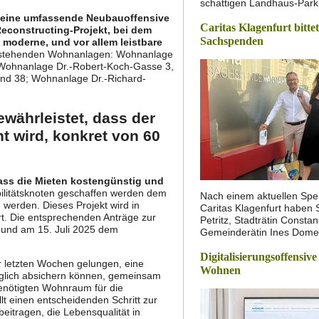
schattigen Landhaus-Park 
t eine umfassende Neubauoffensive
Caritas Klagenfurt bitte
Reconstructing-Projekt, bei dem
Sachspenden
moderne, und vor allem leistbare
bestehenden Wohnanlagen: Wohnanlage
Wohnanlage Dr.-Robert-Koch-Gasse 3,
 und 38; Wohnanlage Dr.-Richard-
währleistet, dass der
t wird, konkret von 60
dass die Mieten kostengünstig und
bilitätsknoten geschaffen werden dem
Nach einem aktuellen Spe
werden. Dieses Projekt wird in
Caritas Klagenfurt haben 
t. Die entsprechenden Anträge zur
Petritz, Stadträtin Const
nd am 15. Juli 2025 dem
Gemeinderätin Ines Dom
Digitalisierungsoffensive
r letzten Wochen gelungen, eine
Wohnen
raglich absichern können, gemeinsam
enötigten Wohnraum für die
lt einen entscheidenden Schritt zur
eitragen, die Lebensqualität in