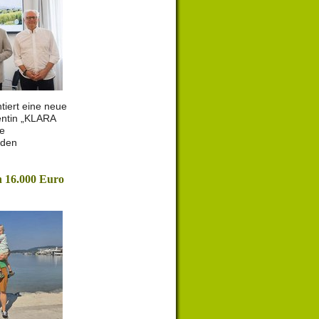
tiert eine neue
entin „KLARA
le
 den
 16.000 Euro