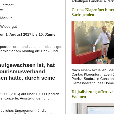
schattigen Landhaus-Park 
uptstadt
an
Caritas Klagenfurt bitte
Sachspenden
 Markus
d
/Wiedergut
on 1. August 2017 bis 15. Jänner
positionieren und zu einem lebendigen
erhielt er am Montag die Dank- und
ufgewachsen ist, hat
Nach einem aktuellen Spe
 Tourismusverband
Caritas Klagenfurt haben 
en hatte, durch seine
Petritz, Stadträtin Const
Gemeinderätin Ines Dom
Digitalisierungsoffensive
.200 (2016) auf über 10.000 jährlich.
Wohnen
he Konzerte, Ausstellungen und
müdliches Engagement für die