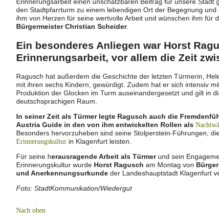
Erinnerungsarbeit einen unschätzbaren Beitrag für unsere Stadt
den Stadtpfarrturm zu einem lebendigen Ort der Begegnung und
ihm von Herzen für seine wertvolle Arbeit und wünschen ihm für di
Bürgermeister Christian Scheider
.
Ein besonderes Anliegen war Horst Ragu
Erinnerungsarbeit, vor allem die Zeit zw
Ragusch hat außerdem die Geschichte der letzten Türmerin, Hel
mit ihren sechs Kindern, gewürdigt. Zudem hat er sich intensiv 
Produktion der Glocken im Turm auseinandergesetzt und gilt in d
deutschsprachigen Raum.
In seiner Zeit als Türmer legte Ragusch auch die Fremdenfüh
Austria Guide in den von ihm entwickelten Rollen als
Nachtwä
Besonders hervorzuheben sind seine Stolperstein-Führungen, die 
in Klagenfurt leisten.
Erinnerungskultur
Für seine h
erausragende Arbeit als Türmer
und sein Engagemen
Erinnerungskultur wurde
Horst Ragusch
am Montag von
Bürger
und Anerkennungsurkunde
der Landeshauptstadt Klagenfurt ve
Foto: StadtKommunikation/Wiedergut
Nach oben