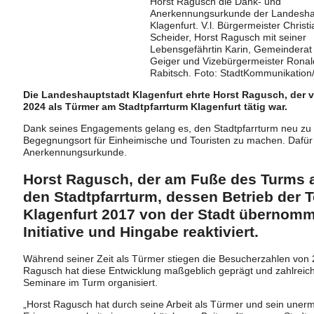
Horst Ragusch die Dank- und
Anerkennungsurkunde der Landesha
Klagenfurt. V.l. Bürgermeister Christi
Scheider, Horst Ragusch mit seiner
Lebensgefährtin Karin, Gemeinderat
Geiger und Vizebürgermeister Ronal
Rabitsch. Foto: StadtKommunikation
Die Landeshauptstadt Klagenfurt ehrte Horst Ragusch, der v
2024 als Türmer am Stadtpfarrturm Klagenfurt tätig war.
Dank seines Engagements gelang es, den Stadtpfarrturm neu zu 
Begegnungsort für Einheimische und Touristen zu machen. Dafür 
Anerkennungsurkunde.
Horst Ragusch, der am Fuße des Turms a
den Stadtpfarrturm, dessen Betrieb der
Klagenfurt 2017 von der Stadt übernomm
Initiative und Hingabe reaktiviert.
Während seiner Zeit als Türmer stiegen die Besucherzahlen von 2
Ragusch hat diese Entwicklung maßgeblich geprägt und zahlreic
Seminare im Turm organisiert.
„Horst Ragusch hat durch seine Arbeit als Türmer und sein uner