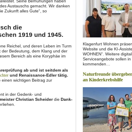
 geleistet. Seine Bemühungen haben
 des Austauschs gemacht. Wir danken
e Zukunft alles Gute“, so
sch die
ischen 1919 und 1945.
Klagenfurt Wohnen präsen
ene Reichel, und deren Leben im Turm
Website und die KI-Assist
mit der Bedeutung, dem Klang und der
WOHNEN“. Weitere digita
iesem Bereich als eine Koryphäe im
Serviceangebote sollen in
kommenden…
rerprüfung ab und ist seitdem als
Naturfreunde übergeben
und Renaissance-Edler tätig.
chter
an Kinderkrebshilfe
einen wichtigen Beitrag zur
t in der Gedenk- und
meister Christian Scheider
die
Dank-
rliehen.