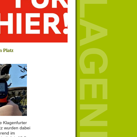
n Platz
e Klagenfurter
tz wurden dabei
rend im