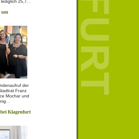
lediglich 25,7…
t um
ndenaufruf der
Stadtrat Franz
ance Mochar und
enig…
 bei Klagenfurt