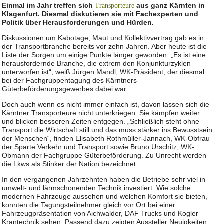
Einmal im Jahr treffen sich
aus ganz Kärnten in
Transporteure
Klagenfurt. Diesmal diskutieren sie mit Fachexperten und
Politik über Herausforderungen und Hürden.
Diskussionen um Kabotage, Maut und Kollektivvertrag gab es in
der Transportbranche bereits vor zehn Jahren. Aber heute ist die
Liste der Sorgen um einige Punkte länger geworden. „Es ist eine
herausfordernde Branche, die extrem den Konjunkturzyklen
unterworfen ist“, weiß Jürgen Mandl, WK-Präsident, der diesmal
bei der Fachgruppentagung des Kärntners
Güterbeförderungsgewerbes dabei war.
Doch auch wenn es nicht immer einfach ist, davon lassen sich die
Kärntner Transporteure nicht unterkriegen. Sie kämpfen weiter
und blicken besseren Zeiten entgegen. „Schließlich steht ohne
Transport die Wirtschaft still und das muss stärker ins Bewusstsein
der Menschen“, finden Elisabeth Rothmüller-Jannach, WK-Obfrau
der Sparte Verkehr und Transport sowie Bruno Urschitz, WK-
Obmann der Fachgruppe Güterbeförderung. Zu Unrecht werden
die Lkws als Stinker der Nation bezeichnet.
In den vergangenen Jahrzehnten haben die Betriebe sehr viel in
umwelt- und lärmschonenden Technik investiert. Wie solche
modernen Fahrzeuge aussehen und welchen Komfort sie bieten,
konnten die Tagungsteilnehmer gleich vor Ort bei einer
Fahrzeugpräsentation von Aichwalder, DAF Trucks und Kogler
Krantechnik sehen. Passend dazu zeigten Aussteller Neuigkeiten