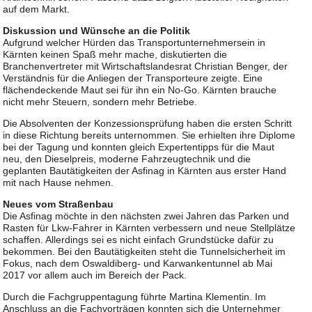
auf dem Markt.
Diskussion und Wünsche an die Politik
Aufgrund welcher Hürden das Transportunternehmersein in
Kärnten keinen Spaß mehr mache, diskutierten die
Branchenvertreter mit Wirtschaftslandesrat Christian Benger, der
Verständnis für die Anliegen der Transporteure zeigte. Eine
flächendeckende Maut sei für ihn ein No-Go. Kärnten brauche
nicht mehr Steuern, sondern mehr Betriebe.
Die Absolventen der Konzessionsprüfung haben die ersten Schritt
in diese Richtung bereits unternommen. Sie erhielten ihre Diplome
bei der Tagung und konnten gleich Expertentipps für die Maut
neu, den Dieselpreis, moderne Fahrzeugtechnik und die
geplanten Bautätigkeiten der Asfinag in Kärnten aus erster Hand
mit nach Hause nehmen.
Neues vom Straßenbau
Die Asfinag möchte in den nächsten zwei Jahren das Parken und
Rasten für Lkw-Fahrer in Kärnten verbessern und neue Stellplätze
schaffen. Allerdings sei es nicht einfach Grundstücke dafür zu
bekommen. Bei den Bautätigkeiten steht die Tunnelsicherheit im
Fokus, nach dem Oswaldiberg- und Karwankentunnel ab Mai
2017 vor allem auch im Bereich der Pack.
Durch die Fachgruppentagung führte Martina Klementin. Im
Anschluss an die Fachvorträgen konnten sich die Unternehmer