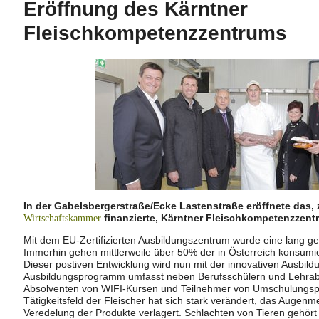
Eröffnung des Kärntner
Fleischkompetenzzentrums
In der Gabelsbergerstraße/Ecke Lastenstraße eröffnete das,
finanzierte, Kärntner Fleischkompetenzzent
Wirtschaftskammer
Mit dem EU-Zertifizierten Ausbildungszentrum wurde eine lang gehe
Immerhin gehen mittlerweile über 50% der in Österreich konsumi
Dieser postiven Entwicklung wird nun mit der innovativen Ausbil
Ausbildungsprogramm umfasst neben Berufsschülern und Lehrab
Absolventen von WIFI-Kursen und Teilnehmer von Umschulung
Tätigkeitsfeld der Fleischer hat sich stark verändert, das Augen
Veredelung der Produkte verlagert. Schlachten von Tieren gehört 