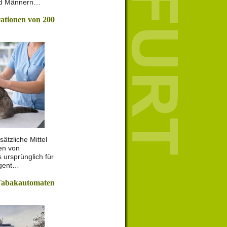
nd Männern…
rationen von 200
sätzliche Mittel
nen von
 ursprünglich für
ngent…
Tabakautomaten