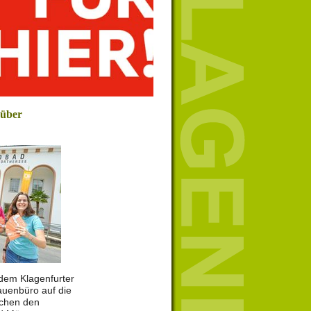
 über
r dem Klagenfurter
uenbüro auf die
schen den