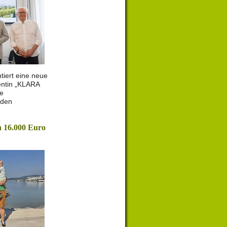
tiert eine neue
entin „KLARA
le
 den
 16.000 Euro