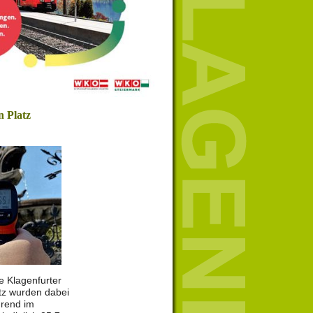
n Platz
e Klagenfurter
tz wurden dabei
rend im