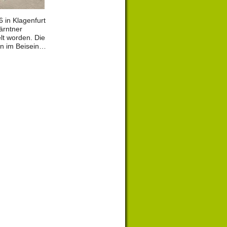
6 in Klagenfurt
ärntner
lt worden. Die
 im Beisein…