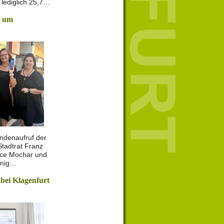
lediglich 25,7…
t um
ndenaufruf der
Stadtrat Franz
ance Mochar und
enig…
 bei Klagenfurt