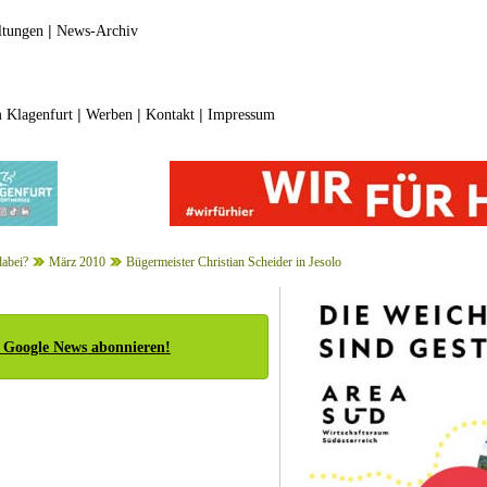
|
ltungen
News-Archiv
|
|
|
 Klagenfurt
Werben
Kontakt
Impressum
dabei?
März 2010
Bügermeister Christian Scheider in Jesolo
 Google News abonnieren!