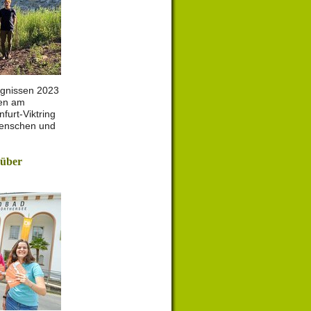
gnissen 2023
en am
furt-Viktring
Menschen und
 über