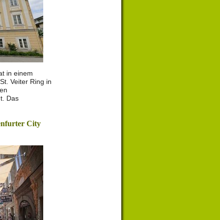
at in einem
t. Veiter Ring in
hen
t. Das
nfurter City