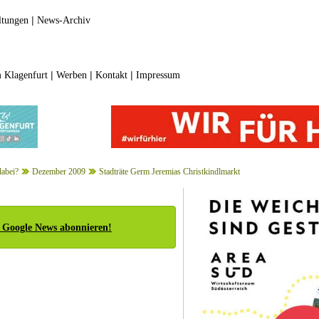
|
ltungen
News-Archiv
|
|
|
 Klagenfurt
Werben
Kontakt
Impressum
dabei?
Dezember 2009
Stadträte Germ Jeremias Christkindlmarkt
 Google News abonnieren!