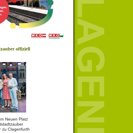
zauber offiziell
 am Neuen Platz
ltstadtzauber
r zu Clagenfurth