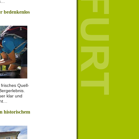
es…
r bedenkenlos
frisches Quell-
ergerlebnis.
er klar und
cht…
n historischem