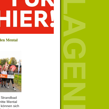
den Mental
m Strandbad
ritte Mental
t können sich