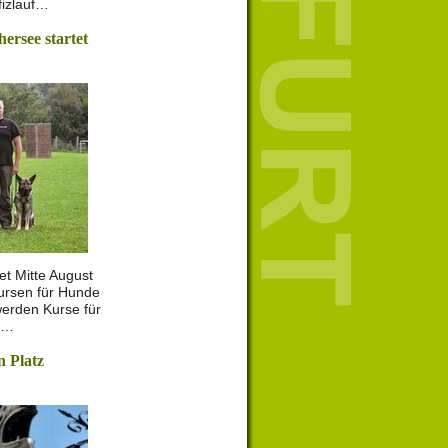
fizlauf…
rsee startet
t Mitte August
ursen für Hunde
werden Kurse für
e…
n Platz