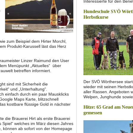
Interessierte für den Bene
Hundeschule SVÖ Wörthe
f
Herbstkurse
 wie zum Beispiel dem Hirter Morchl,
 dem Produkt-Karussell läst das Herz
 Braumeister Linzer Raimund den User
r dem Menüpunkt „Aktuelles“ über
uwelt betreffen informiert.
Der SVÖ Wörthersee starte
ht sind mit Sicherheit die
wieder mit seinen Herbstk
eit“ und „Unterhaltung“.
aller Rassen. Angeboten 
ch einfach durch ein paar Mausklicks
Welpen, Junghunde sowi
 Google Maps Karte, blitzschnell
as kostbare flüssige Gold in nächster
Hitze: 65 Grad am Neue
gemessen
e die Brauerei Hirt als erste Brauerei
s Spiel“ welches im März diesen Jahres
de, können ab sofort von der Homepage