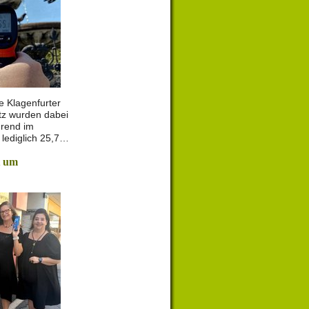
e Klagenfurter
tz wurden dabei
rend im
lediglich 25,7…
t um