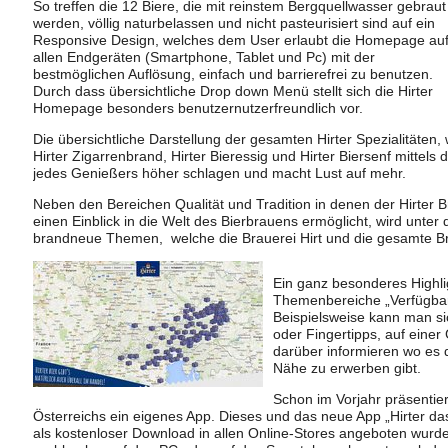
So treffen die 12 Biere, die mit reinstem Bergquellwasser gebraut
werden, völlig naturbelassen und nicht pasteurisiert sind auf ein
Responsive Design, welches dem User erlaubt die Homepage au
allen Endgeräten (Smartphone, Tablet und Pc) mit der
bestmöglichen Auflösung, einfach und barrierefrei zu benutzen.
Durch dass übersichtliche Drop down Menü stellt sich die Hirter
Homepage besonders benutzernutzerfreundlich vor.
Die übersichtliche Darstellung der gesamten Hirter Spezialitäten,
Hirter Zigarrenbrand, Hirter Bieressig und Hirter Biersenf mittels
jedes Genießers höher schlagen und macht Lust auf mehr.
Neben den Bereichen Qualität und Tradition in denen der Hirter
einen Einblick in die Welt des Bierbrauens ermöglicht, wird unte
brandneue Themen, welche die Brauerei Hirt und die gesamte Bra
Ein ganz besonderes Highlig
Themenbereiche „Verfügbark
Beispielsweise kann man si
oder Fingertipps, auf einer
darüber informieren wo es d
Nähe zu erwerben gibt.
Schon im Vorjahr präsentiert
Österreichs ein eigenes App. Dieses und das neue App „Hirter da
als kostenloser Download in allen Online-Stores angeboten wur