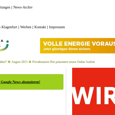
|
ltungen
News-Archiv
|
|
|
 Klagenfurt
Werben
Kontakt
Impressum
dabei?
August 2013
Privatbrauerei Hirt präsentiert neuen Online Auftritt
 Google News abonnieren!