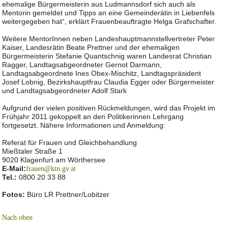
ehemalige Bürgermeisterin aus Ludmannsdorf sich auch als
Mentorin gemeldet und Tipps an eine Gemeinderätin in Liebenfels
weitergegeben hat“, erklärt Frauenbeauftragte Helga Grafschafter.
Weitere MentorInnen neben Landeshauptmannstellvertreter Peter
Kaiser, Landesrätin Beate Prettner und der ehemaligen
Bürgermeisterin Stefanie Quantschnig waren Landesrat Christian
Ragger, Landtagsabgeordneter Gernot Darmann,
Landtagsabgeordnete Ines Obex-Mischitz, Landtagspräsident
Josef Lobnig, Bezirkshauptfrau Claudia Egger oder Bürgermeister
und Landtagsabgeordneter Adolf Stark
Aufgrund der vielen positiven Rückmeldungen, wird das Projekt im
Frühjahr 2011 gekoppelt an den Politikerinnen Lehrgang
fortgesetzt. Nähere Informationen und Anmeldung:
Referat für Frauen und Gleichbehandlung
Mießtaler Straße 1
9020 Klagenfurt am Wörthersee
E-Mail:
frauen@ktn.gv.at
Tel.:
0800 20 33 88
Fotos:
Büro LR Prettner/Lobitzer
Nach oben