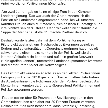
Anteil weiblicher Politikerinnen höher wäre.
„Vor zwei Jahren gab es keine einzige Frau in der Kärntner
Landesregierung. Das war auch der Grund, warum ich die
Position als Landesrätin angenommen habe. Ich will unseren
Kärntner Frauen auch Mut machen, sich politisch zu betätigen und
ihre Sichtweisen darzustellen. Denn wir wollen nicht ständig die
Suppe der Männer auslöffeln!“, machte Prettner deutlich.
Deshalb wurde letztes Jahr mit dem Politikmentoring ein
Pilotprojekt gestartet, um Nachwuchspolitikerinnen gezielt zu
fördern und zu unterstützen. „QuereinsteigerInnen haben es oft
schwer und bleiben meist nur kurz in der Politik, weil sie die
internen Abläufe nicht kennen und auf kein großes Netzwerk
zurückgreifen können“, unterstrich Landeshauptmannstellvertreter
und Mentor Peter Kaiser die Notwendigkeit.
Das Pilotprojekt wurde im Anschluss an den letzten Politikerinnen
Lehrgang im Herbst 2010 gestartet. Über ein halbes Jahr haben
die Absolventinnen die Politikerin oder den Politiker begleitet. Als
MentorInnen konnten dafür parteiübergreifend Politikerinnen und
Politiker gewonnen werden.
„Frauen stellen über 50 Prozent der Bevölkerung dar, in den
Gemeindenstuben sind aber nur 20 Prozent Frauen vertreten.
Deshalb freut es mich besonders, dass Stefanie Quantschnig,