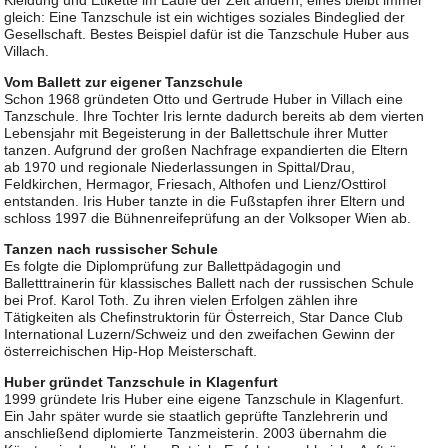
Kleidung und Etikette im Laufe der Zeit ändern, eines bleibt immer
gleich: Eine Tanzschule ist ein wichtiges soziales Bindeglied der
Gesellschaft. Bestes Beispiel dafür ist die Tanzschule Huber aus
Villach.
Vom Ballett zur eigener Tanzschule
Schon 1968 gründeten Otto und Gertrude Huber in Villach eine
Tanzschule. Ihre Tochter Iris lernte dadurch bereits ab dem vierten
Lebensjahr mit Begeisterung in der Ballettschule ihrer Mutter
tanzen. Aufgrund der großen Nachfrage expandierten die Eltern
ab 1970 und regionale Niederlassungen in Spittal/Drau,
Feldkirchen, Hermagor, Friesach, Althofen und Lienz/Osttirol
entstanden. Iris Huber tanzte in die Fußstapfen ihrer Eltern und
schloss 1997 die Bühnenreifeprüfung an der Volksoper Wien ab.
Tanzen nach russischer Schule
Es folgte die Diplomprüfung zur Ballettpädagogin und
Balletttrainerin für klassisches Ballett nach der russischen Schule
bei Prof. Karol Toth. Zu ihren vielen Erfolgen zählen ihre
Tätigkeiten als Chefinstruktorin für Österreich, Star Dance Club
International Luzern/Schweiz und den zweifachen Gewinn der
österreichischen Hip-Hop Meisterschaft.
Huber gründet Tanzschule in Klagenfurt
1999 gründete Iris Huber eine eigene Tanzschule in Klagenfurt.
Ein Jahr später wurde sie staatlich geprüfte Tanzlehrerin und
anschließend diplomierte Tanzmeisterin. 2003 übernahm die