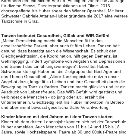
Kärntnerin den elterlichen Betrieb. Es folgten zahlreiche Aufträge
für diverse Shows, Theaterproduktionen und Filme. 2013
choreografierte Iris Huber sogar den Wiener Opernball. Mit ihrer
Schwester Gabriele Attarian-Huber gründete sie 2017 eine weitere
Tanzschule in Graz.
Tanzen bedeutet Gesundheit, Glück und WIR-Gefühl
„Meine Dienstleistung macht die Menschen fit für das
gesellschaftliche Parkett, aber auch fit fürs Leben. Tanzen hält
gesund, dass bestätigt auch die Wissenschaft. Es schult den
Gleichgewichtssinn, die Koordination, hilft gegen Demenz, ist
Gehirnjogging, lindert Symptome von Ängsten und Depressionen
und trainiert das Einfühlungsvermögen“, berichtet Huber.
Schwerpunkte legt Huber auf die Zielgruppe der Best Ager und
das Thema Gesundheit. „Ältere Tanzbegeisterte nutzen unser
Angebot dazu, lange fit zu bleiben und ihre Gesundheit durch die
Bewegung im Tanz zu fördern. Tanzen macht glücklich und ist ein
Ausdruck von Lebensfreude. Das WIR-Gefühl wird gestärkt und
verbindet die Menschen - ob jung oder alt“, erzählt die
Unternehmerin. Gleichzeitig lebt Iris Huber Innovation im Betrieb
und übernimmt bewusst gesellschaftliche Verantwortung.
Kinder können mit drei Jahren mit dem Tanzen starten
Kinder ab dem dritten Lebensjahr können sich bei der Tanzschule
Huber anmelden. Auch Menschen von 11 bis 14 und 15 bis 18
Jahre, sowie Hochzeitspaare, Paare ab 30 und 60plus-Paare sind