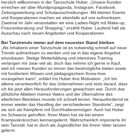
herzlich willkommen in der Tanzschule Huber. „Unsere Kunden
erreichen wir über Mundpropaganda, Instagram, Facebook,
Zeitungswerbung und Schulausschreibungen. Mit kleinen Events
und Kooperationen machen wir ebenfalls auf uns aufmerksam.
Zweimal im Jahr veranstalten wir eine Ladies-Night mit Make-up,
Frisurenberatung und Shopping,“ erzählt Huber. Laufend hält sie
Ausschau nach neuen Angeboten und Kooperationen.
Bei Tanztrends immer auf dem neuesten Stand bleiben
„Als Inhaberin einer Tanzschule ist es notwendig schnell auf neue
Trends aufmerksam zu werden und sie in das eigene Angebot
einzubauen. Stetige Weiterbildung und intensives Training
verlangen mir zwar viel ab, doch das nehme ich gerne in Kauf,
weil ich meinen Kunden so immer das bestmögliche bieten sowie
mit fundiertem Wissen und pädagogischem Know-how
vorangehen kann“, erklärt Iris Huber ihre Motivation. „Ich bin
alleine verantwortlich für das Unternehmen und stolz darauf, dass
ich bis jetzt allen Herausforderungen gewachsen war. Durch das
plötzliche Ableben meines Vaters und der Übernahme des
elterlichen Betriebes musste ich schnell lernen. Herausfordernd ist
immer wieder das Handling der verschiedenen Standorte“, zeigt
sie sich als Kämpferin mit Durchhaltevermögen. Auch hat Huber
ins Schwarze getroffen: Ihren Mann hat sie bei einem
Krampuskränzchen kennengelernt. Wahrscheinlich imponierte ihr
sein Tanzstil, hat er doch als Jugendlicher bei ihrem Vater tanzen
gelernt.