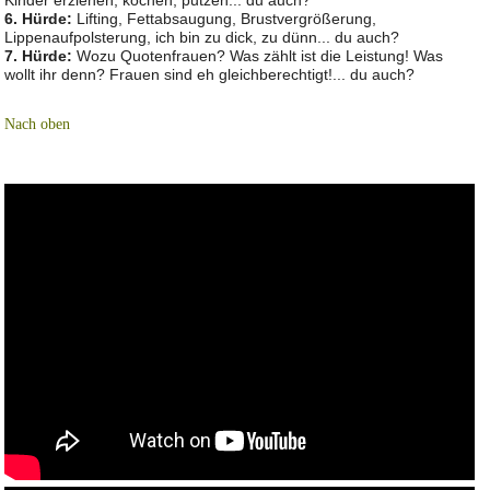
Kinder erziehen, kochen, putzen... du auch?
6. Hürde:
Lifting, Fettabsaugung, Brustvergrößerung,
Lippenaufpolsterung, ich bin zu dick, zu dünn... du auch?
7. Hürde:
Wozu Quotenfrauen? Was zählt ist die Leistung! Was
wollt ihr denn? Frauen sind eh gleichberechtigt!... du auch?
Nach oben