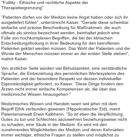
"Futility - Ethische und rechtliche Aspekte der
Therapiebegrenzung".
"Patienten dürfen vor der Medizin keine Angst haben oder sich ihr
ausgeliefert fühlen", unterstreicht Kaiser. "Gerade diese scheinbar
einfache und präzise Beschreibung für Maßnahmen, die auch
oftmals als sinnlos bezeichnet werden, beinhaltet jedoch eine
Fülle von hochkomplexen Begriffen, die bei der klinischen
Entscheidungsfindung in ihrer Bedeutung für den betroffenen
Patienten geklärt werden müssen. Das Wohl der Patienten und die
Würde der Menschen müssen immer an der ersten Stelle stehen",
mahnt Kaiser.
Von ärztlicher Seite würden viel Behutsamkeit, eine verständliche
Sprache, die Einbeziehung des persönlichen Wertesystems des
Patienten und der besondere Respekt vor dessen individueller
Eigenständigkeit gefordert, so Kaiser. "Diese Dinge fordern den
Ärzten nicht immer einfache Kompetenzen ab, die über das
medizinische Wissen hinausgehen."
Medizinisches Wissen und Handeln seien seit jeher mit dem
Begriff Ethik verbunden gewesen (Hippokratischer Eid), meint
Patientenanwalt Erwin Kalbhenn. "So ist eben die Verpflichtung,
Gutes zu tun und Schlechtes abzuwehren beziehungsweise nicht
zu schaden, eine Säule in der Medizin. Es wird mit den
zunehmenden Möglichkeiten der Medizin und deren Kehrseiten
immer wichtiger, ethische Fragen zu stellen und möglichst zu