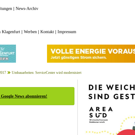
|
ltungen
News-Archiv
|
|
|
 Klagenfurt
Werben
Kontakt
Impressum
2017
Umbauarbeiten: ServiceCenter wird modernisiert
 Google News abonnieren!