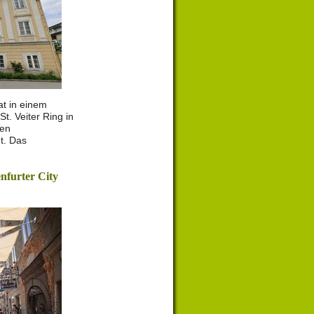
at in einem
t. Veiter Ring in
hen
t. Das
nfurter City