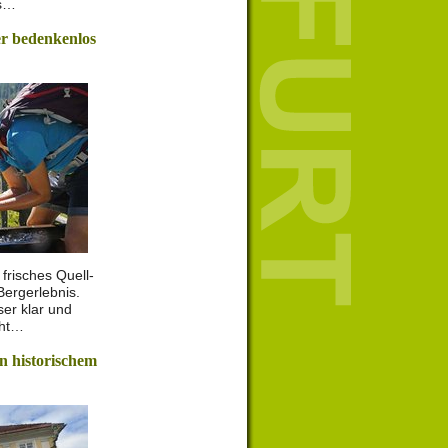
es…
r bedenkenlos
frisches Quell-
ergerlebnis.
er klar und
cht…
n historischem