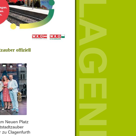
zauber offiziell
 am Neuen Platz
ltstadtzauber
r zu Clagenfurth