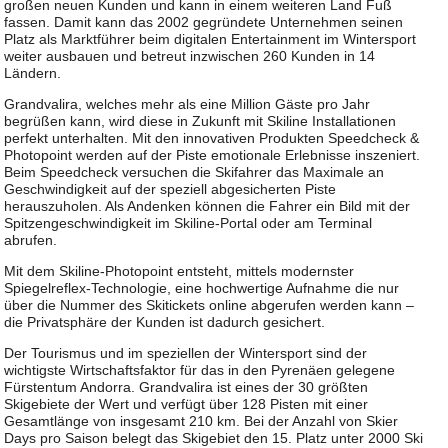
großen neuen Kunden und kann in einem weiteren Land Fuß
fassen. Damit kann das 2002 gegründete Unternehmen seinen
Platz als Marktführer beim digitalen Entertainment im Wintersport
weiter ausbauen und betreut inzwischen 260 Kunden in 14
Ländern.
Grandvalira, welches mehr als eine Million Gäste pro Jahr
begrüßen kann, wird diese in Zukunft mit Skiline Installationen
perfekt unterhalten. Mit den innovativen Produkten Speedcheck &
Photopoint werden auf der Piste emotionale Erlebnisse inszeniert.
Beim Speedcheck versuchen die Skifahrer das Maximale an
Geschwindigkeit auf der speziell abgesicherten Piste
herauszuholen. Als Andenken können die Fahrer ein Bild mit der
Spitzengeschwindigkeit im Skiline-Portal oder am Terminal
abrufen.
Mit dem Skiline-Photopoint entsteht, mittels modernster
Spiegelreflex-Technologie, eine hochwertige Aufnahme die nur
über die Nummer des Skitickets online abgerufen werden kann –
die Privatsphäre der Kunden ist dadurch gesichert.
Der Tourismus und im speziellen der Wintersport sind der
wichtigste Wirtschaftsfaktor für das in den Pyrenäen gelegene
Fürstentum Andorra. Grandvalira ist eines der 30 größten
Skigebiete der Wert und verfügt über 128 Pisten mit einer
Gesamtlänge von insgesamt 210 km. Bei der Anzahl von Skier
Days pro Saison belegt das Skigebiet den 15. Platz unter 2000 Ski