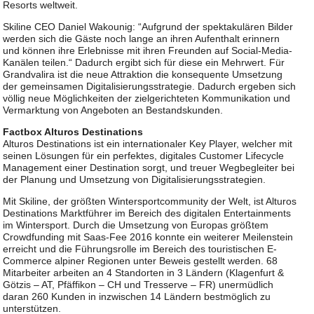
Resorts weltweit.
Skiline CEO Daniel Wakounig: “Aufgrund der spektakulären Bilder
werden sich die Gäste noch lange an ihren Aufenthalt erinnern
und können ihre Erlebnisse mit ihren Freunden auf Social-Media-
Kanälen teilen.“ Dadurch ergibt sich für diese ein Mehrwert. Für
Grandvalira ist die neue Attraktion die konsequente Umsetzung
der gemeinsamen Digitalisierungsstrategie. Dadurch ergeben sich
völlig neue Möglichkeiten der zielgerichteten Kommunikation und
Vermarktung von Angeboten an Bestandskunden.
Factbox Alturos Destinations
Alturos Destinations ist ein internationaler Key Player, welcher mit
seinen Lösungen für ein perfektes, digitales Customer Lifecycle
Management einer Destination sorgt, und treuer Wegbegleiter bei
der Planung und Umsetzung von Digitalisierungsstrategien.
Mit Skiline, der größten Wintersportcommunity der Welt, ist Alturos
Destinations Marktführer im Bereich des digitalen Entertainments
im Wintersport. Durch die Umsetzung von Europas größtem
Crowdfunding mit Saas-Fee 2016 konnte ein weiterer Meilenstein
erreicht und die Führungsrolle im Bereich des touristischen E-
Commerce alpiner Regionen unter Beweis gestellt werden. 68
Mitarbeiter arbeiten an 4 Standorten in 3 Ländern (Klagenfurt &
Götzis – AT, Pfäffikon – CH und Tresserve – FR) unermüdlich
daran 260 Kunden in inzwischen 14 Ländern bestmöglich zu
unterstützen.