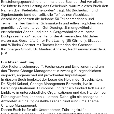
Entstehungsgeschichte und Inhalte des Buches. Und vor allem:
Sie lüftete in ihrer Lesung das Geheimnis, warum dieses Buch den
Namen „Der Kieferlatschenorden“ trägt. Mit Büchertisch und
Signierstunde fand der „offizielle Teil“ seinen Abschluss. Im
Anschluss genossen die beinahe 50 Teilnehmerinnen und
Teilnehmer bei Kärntner Schmankerln und edlen Tröpfchen das
gemütliche Ambiente von Gut Drasing. „Ein ungewöhnlich
erfrischender Abend und eine außergewöhnlich amüsante
Buchpräsentation“, so der Tenor der Anwesenden. Mit dabei
waren u.a. Geschäftsführer Kurt Lasnig (Bfi Kärnten), Elisabeth
und Wilhelm Goerner mit Tochter Katharina der Goerner
Kartonagen GmbH, Dr. Manfred Angerer, Rechtsanwaltskanzlei A
H P.
Buchbeschreibung
„Der Kieferlatschenorden“: Fachwissen und Emotionen rund um
das Thema Change Management in zwanzig Kurzgeschichten
verpackt, angereichert mit provokanten Impulsfragen.
In diesem Buch begleitet der Leser die Heldin der Geschichten,
Dr. Sigrid Kolund, Change Management Beraterin, live in
Beratungssituationen. Humorvoll und fachlich fundiert lädt sie ein,
Einblicke in unterschiedliche Organisationen und das Handeln von
Führungskräften, kennen zu lernen. Dabei gibt sie passgenaue
Antworten auf häufig gestellte Fragen rund rund ums Thema
Change Management.
Dieses Buch ist für alle Unternehmer, Führungskräfte,