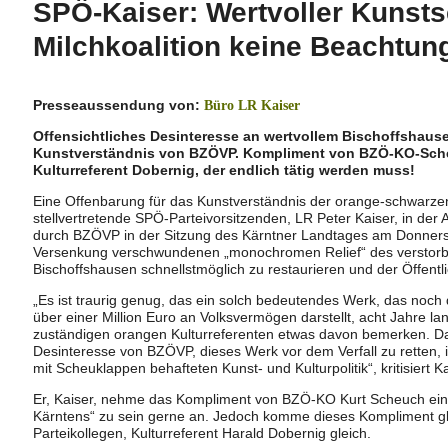
SPÖ-Kaiser: Wertvoller Kunstsc
Milchkoalition keine Beachtun
Presseaussendung von:
Büro LR Kaiser
Offensichtliches Desinteresse an wertvollem Bischoffshaus
Kunstverständnis von BZÖVP. Kompliment von BZÖ-KO-Scheuc
Kulturreferent Dobernig, der endlich tätig werden muss!
Eine Offenbarung für das Kunstverständnis der orange-schwarzen 
stellvertretende SPÖ-Parteivorsitzenden, LR Peter Kaiser, in der
durch BZÖVP in der Sitzung des Kärntner Landtages am Donnerst
Versenkung verschwundenen „monochromen Relief“ des verstorb
Bischoffshausen schnellstmöglich zu restaurieren und der Öffentl
„Es ist traurig genug, das ein solch bedeutendes Werk, das noch
über einer Million Euro an Volksvermögen darstellt, acht Jahre l
zuständigen orangen Kulturreferenten etwas davon bemerken. Da
Desinteresse von BZÖVP, dieses Werk vor dem Verfall zu retten, i
mit Scheuklappen behafteten Kunst- und Kulturpolitik“, kritisiert Ka
Er, Kaiser, nehme das Kompliment von BZÖ-KO Kurt Scheuch ein 
Kärntens“ zu sein gerne an. Jedoch komme dieses Kompliment gle
Parteikollegen, Kulturreferent Harald Dobernig gleich.