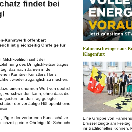
hatz findet bei
g!
en-Kunstwerk offenbart
h ist gleichzeitig Ohrfeige für
Fahnenschwinger aus Br
Klagenfurt
Milchkoalition sieht der
 Ablehnung des Dringlichkeitsantrages
ag, das nach Jahren in der
enen Kärntner Künstlers Hans
ichkeit wieder zugänglich zu machen.
 dazu einen enormen Wert von deutlich
ang, verschwinden kann, ohne dass die
s gestern an den Tag gelegte
st aber der vorläufige Höhepunkt einer
iser.
„Jäger der verlorenen Kunstschätze
Eine Gruppe von Fahnens
ichzeitig einer Ohrfeige für Scheuchs
Brüssel zeigte am Freitag
ihr traditionelles Können. 