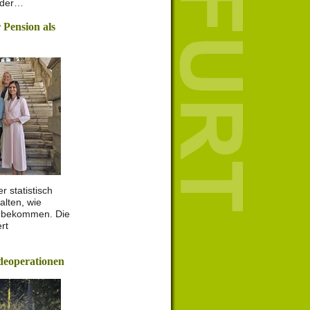
 der…
 Pension als
 statistisch
alten, wie
 bekommen. Die
rt
deoperationen