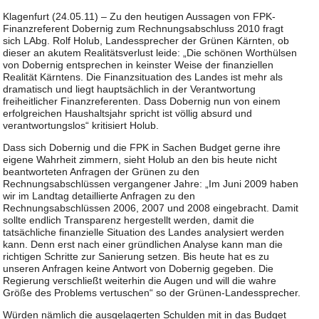
Klagenfurt (24.05.11) – Zu den heutigen Aussagen von FPK-
Finanzreferent Dobernig zum Rechnungsabschluss 2010 fragt
sich LAbg. Rolf Holub, Landessprecher der Grünen Kärnten, ob
dieser an akutem Realitätsverlust leide: „Die schönen Worthülsen
von Dobernig entsprechen in keinster Weise der finanziellen
Realität Kärntens. Die Finanzsituation des Landes ist mehr als
dramatisch und liegt hauptsächlich in der Verantwortung
freiheitlicher Finanzreferenten. Dass Dobernig nun von einem
erfolgreichen Haushaltsjahr spricht ist völlig absurd und
verantwortungslos“ kritisiert Holub.
Dass sich Dobernig und die FPK in Sachen Budget gerne ihre
eigene Wahrheit zimmern, sieht Holub an den bis heute nicht
beantworteten Anfragen der Grünen zu den
Rechnungsabschlüssen vergangener Jahre: „Im Juni 2009 haben
wir im Landtag detaillierte Anfragen zu den
Rechnungsabschlüssen 2006, 2007 und 2008 eingebracht. Damit
sollte endlich Transparenz hergestellt werden, damit die
tatsächliche finanzielle Situation des Landes analysiert werden
kann. Denn erst nach einer gründlichen Analyse kann man die
richtigen Schritte zur Sanierung setzen. Bis heute hat es zu
unseren Anfragen keine Antwort von Dobernig gegeben. Die
Regierung verschließt weiterhin die Augen und will die wahre
Größe des Problems vertuschen“ so der Grünen-Landessprecher.
Würden nämlich die ausgelagerten Schulden mit in das Budget