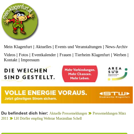
|
|
|
Mein Klagenfurt
Aktuelles
Events und Veranstaltungen
News-Archiv
|
|
|
|
|
|
Videos
Fotos
Eventkalender
Frauen
Tierheim Klagenfurt
Werben
|
Kontakt
Impressum
Du befindest dich hier:
Aktuelle Pressemeldungen
Pressemeldungen März
2011
LH Dörfler empfing Weltstar Maximilian Schell