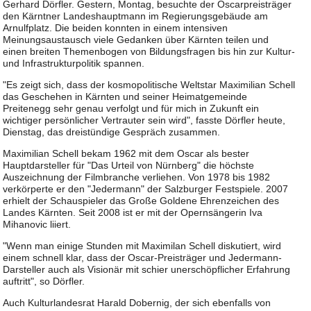
Gerhard Dörfler. Gestern, Montag, besuchte der Oscarpreisträger
den Kärntner Landeshauptmann im Regierungsgebäude am
Arnulfplatz. Die beiden konnten in einem intensiven
Meinungsaustausch viele Gedanken über Kärnten teilen und
einen breiten Themenbogen von Bildungsfragen bis hin zur Kultur-
und Infrastrukturpolitik spannen.
"Es zeigt sich, dass der kosmopolitische Weltstar Maximilian Schell
das Geschehen in Kärnten und seiner Heimatgemeinde
Preitenegg sehr genau verfolgt und für mich in Zukunft ein
wichtiger persönlicher Vertrauter sein wird", fasste Dörfler heute,
Dienstag, das dreistündige Gespräch zusammen.
Maximilian Schell bekam 1962 mit dem Oscar als bester
Hauptdarsteller für "Das Urteil von Nürnberg" die höchste
Auszeichnung der Filmbranche verliehen. Von 1978 bis 1982
verkörperte er den "Jedermann" der Salzburger Festspiele. 2007
erhielt der Schauspieler das Große Goldene Ehrenzeichen des
Landes Kärnten. Seit 2008 ist er mit der Opernsängerin Iva
Mihanovic liiert.
"Wenn man einige Stunden mit Maximilan Schell diskutiert, wird
einem schnell klar, dass der Oscar-Preisträger und Jedermann-
Darsteller auch als Visionär mit schier unerschöpflicher Erfahrung
auftritt", so Dörfler.
Auch Kulturlandesrat Harald Dobernig, der sich ebenfalls von