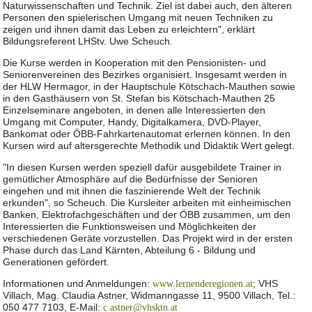
Naturwissenschaften und Technik. Ziel ist dabei auch, den älteren
Personen den spielerischen Umgang mit neuen Techniken zu
zeigen und ihnen damit das Leben zu erleichtern", erklärt
Bildungsreferent LHStv. Uwe Scheuch.
Die Kurse werden in Kooperation mit den Pensionisten- und
Seniorenvereinen des Bezirkes organisiert. Insgesamt werden in
der HLW Hermagor, in der Hauptschule Kötschach-Mauthen sowie
in den Gasthäusern von St. Stefan bis Kötschach-Mauthen 25
Einzelseminare angeboten, in denen alle Interessierten den
Umgang mit Computer, Handy, Digitalkamera, DVD-Player,
Bankomat oder ÖBB-Fahrkartenautomat erlernen können. In den
Kursen wird auf altersgerechte Methodik und Didaktik Wert gelegt.
"In diesen Kursen werden speziell dafür ausgebildete Trainer in
gemütlicher Atmosphäre auf die Bedürfnisse der Senioren
eingehen und mit ihnen die faszinierende Welt der Technik
erkunden", so Scheuch. Die Kursleiter arbeiten mit einheimischen
Banken, Elektrofachgeschäften und der ÖBB zusammen, um den
Interessierten die Funktionsweisen und Möglichkeiten der
verschiedenen Geräte vorzustellen. Das Projekt wird in der ersten
Phase durch das Land Kärnten, Abteilung 6 - Bildung und
Generationen gefördert.
Informationen und Anmeldungen:
; VHS
www.lernenderegionen.at
Villach, Mag. Claudia Astner, Widmanngasse 11, 9500 Villach, Tel.:
050 477 7103, E-Mail:
c.astner@vhsktn.at