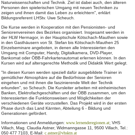
Naturwissenschaften und Technik. Ziel ist dabei auch, den älteren
Personen den spielerischen Umgang mit neuen Techniken zu
zeigen und ihnen damit das Leben zu erleichtern", erklärt
Bildungsreferent LHStv. Uwe Scheuch.
Die Kurse werden in Kooperation mit den Pensionisten- und
Seniorenvereinen des Bezirkes organisiert. Insgesamt werden in
der HLW Hermagor, in der Hauptschule Kötschach-Mauthen sowie
in den Gasthäusern von St. Stefan bis Kötschach-Mauthen 25
Einzelseminare angeboten, in denen alle Interessierten den
Umgang mit Computer, Handy, Digitalkamera, DVD-Player,
Bankomat oder ÖBB-Fahrkartenautomat erlernen können. In den
Kursen wird auf altersgerechte Methodik und Didaktik Wert gelegt.
"In diesen Kursen werden speziell dafür ausgebildete Trainer in
gemütlicher Atmosphäre auf die Bedürfnisse der Senioren
eingehen und mit ihnen die faszinierende Welt der Technik
erkunden", so Scheuch. Die Kursleiter arbeiten mit einheimischen
Banken, Elektrofachgeschäften und der ÖBB zusammen, um den
Interessierten die Funktionsweisen und Möglichkeiten der
verschiedenen Geräte vorzustellen. Das Projekt wird in der ersten
Phase durch das Land Kärnten, Abteilung 6 - Bildung und
Generationen gefördert.
Informationen und Anmeldungen:
; VHS
www.lernenderegionen.at
Villach, Mag. Claudia Astner, Widmanngasse 11, 9500 Villach, Tel.:
050 477 7103, E-Mail:
c.astner@vhsktn.at