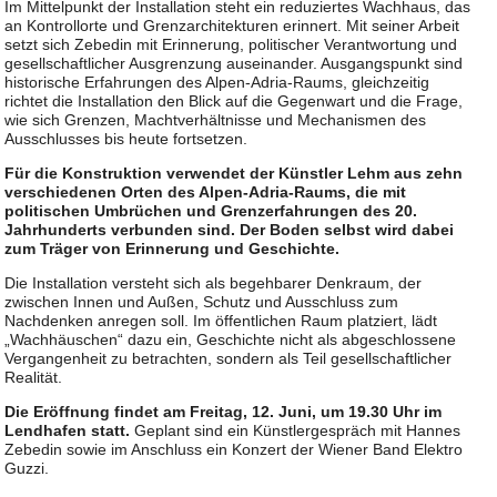
Im Mittelpunkt der Installation steht ein reduziertes Wachhaus, das
an Kontrollorte und Grenzarchitekturen erinnert. Mit seiner Arbeit
setzt sich Zebedin mit Erinnerung, politischer Verantwortung und
gesellschaftlicher Ausgrenzung auseinander. Ausgangspunkt sind
historische Erfahrungen des Alpen-Adria-Raums, gleichzeitig
richtet die Installation den Blick auf die Gegenwart und die Frage,
wie sich Grenzen, Machtverhältnisse und Mechanismen des
Ausschlusses bis heute fortsetzen.
Für die Konstruktion verwendet der Künstler Lehm aus zehn
verschiedenen Orten des Alpen-Adria-Raums, die mit
politischen Umbrüchen und Grenzerfahrungen des 20.
Jahrhunderts verbunden sind. Der Boden selbst wird dabei
zum Träger von Erinnerung und Geschichte.
Die Installation versteht sich als begehbarer Denkraum, der
zwischen Innen und Außen, Schutz und Ausschluss zum
Nachdenken anregen soll. Im öffentlichen Raum platziert, lädt
„Wachhäuschen“ dazu ein, Geschichte nicht als abgeschlossene
Vergangenheit zu betrachten, sondern als Teil gesellschaftlicher
Realität.
Die Eröffnung findet am Freitag, 12. Juni, um 19.30 Uhr im
Lendhafen statt.
Geplant sind ein Künstlergespräch mit Hannes
Zebedin sowie im Anschluss ein Konzert der Wiener Band Elektro
Guzzi.