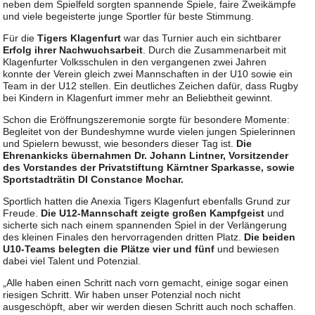
neben dem Spielfeld sorgten spannende Spiele, faire Zweikämpfe
und viele begeisterte junge Sportler für beste Stimmung.
Für die
Tigers Klagenfurt
war das Turnier auch ein sichtbarer
Erfolg ihrer Nachwuchsarbeit
. Durch die Zusammenarbeit mit
Klagenfurter Volksschulen in den vergangenen zwei Jahren
konnte der Verein gleich zwei Mannschaften in der U10 sowie ein
Team in der U12 stellen. Ein deutliches Zeichen dafür, dass Rugby
bei Kindern in Klagenfurt immer mehr an Beliebtheit gewinnt.
Schon die Eröffnungszeremonie sorgte für besondere Momente:
Begleitet von der Bundeshymne wurde vielen jungen Spielerinnen
und Spielern bewusst, wie besonders dieser Tag ist.
Die
Ehrenankicks übernahmen Dr. Johann Lintner, Vorsitzender
des Vorstandes der Privatstiftung Kärntner Sparkasse, sowie
Sportstadträtin DI Constance Mochar.
Sportlich hatten die Anexia Tigers Klagenfurt ebenfalls Grund zur
Freude.
Die U12-Mannschaft zeigte großen Kampfgeist
und
sicherte sich nach einem spannenden Spiel in der Verlängerung
des kleinen Finales den hervorragenden dritten Platz.
Die beiden
U10-Teams belegten die Plätze vier und fünf
und bewiesen
dabei viel Talent und Potenzial.
„Alle haben einen Schritt nach vorn gemacht, einige sogar einen
riesigen Schritt. Wir haben unser Potenzial noch nicht
ausgeschöpft, aber wir werden diesen Schritt auch noch schaffen.