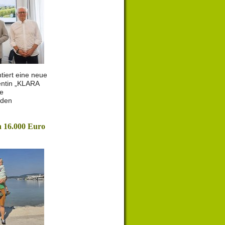
tiert eine neue
entin „KLARA
le
 den
 16.000 Euro