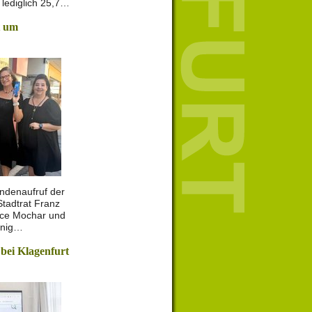
lediglich 25,7…
t um
ndenaufruf der
Stadtrat Franz
ance Mochar und
enig…
 bei Klagenfurt