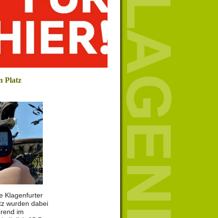
n Platz
e Klagenfurter
tz wurden dabei
rend im