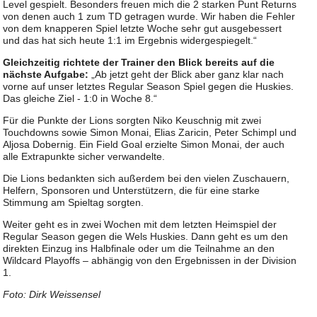
Level gespielt. Besonders freuen mich die 2 starken Punt Returns
von denen auch 1 zum TD getragen wurde. Wir haben die Fehler
von dem knapperen Spiel letzte Woche sehr gut ausgebessert
und das hat sich heute 1:1 im Ergebnis widergespiegelt.“
Gleichzeitig richtete der Trainer den Blick bereits auf die
nächste Aufgabe:
„Ab jetzt geht der Blick aber ganz klar nach
vorne auf unser letztes Regular Season Spiel gegen die Huskies.
Das gleiche Ziel - 1:0 in Woche 8.“
Für die Punkte der Lions sorgten Niko Keuschnig mit zwei
Touchdowns sowie Simon Monai, Elias Zaricin, Peter Schimpl und
Aljosa Dobernig. Ein Field Goal erzielte Simon Monai, der auch
alle Extrapunkte sicher verwandelte.
Die Lions bedankten sich außerdem bei den vielen Zuschauern,
Helfern, Sponsoren und Unterstützern, die für eine starke
Stimmung am Spieltag sorgten.
Weiter geht es in zwei Wochen mit dem letzten Heimspiel der
Regular Season gegen die Wels Huskies. Dann geht es um den
direkten Einzug ins Halbfinale oder um die Teilnahme an den
Wildcard Playoffs – abhängig von den Ergebnissen in der Division
1.
Foto: Dirk Weissensel