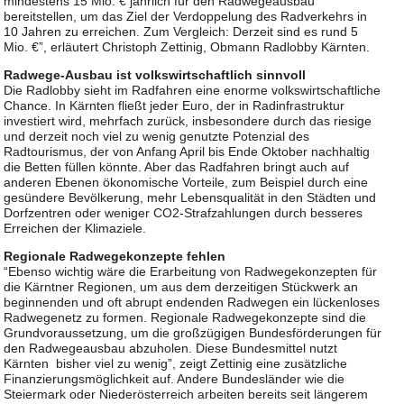
mindestens 15 Mio. € jährlich für den Radwegeausbau
bereitstellen, um das Ziel der Verdoppelung des Radverkehrs in
10 Jahren zu erreichen. Zum Vergleich: Derzeit sind es rund 5
Mio. €”, erläutert Christoph Zettinig, Obmann Radlobby Kärnten.
Radwege-Ausbau ist volkswirtschaftlich sinnvoll
Die Radlobby sieht im Radfahren eine enorme volkswirtschaftliche
Chance. In Kärnten fließt jeder Euro, der in Radinfrastruktur
investiert wird, mehrfach zurück, insbesondere durch das riesige
und derzeit noch viel zu wenig genutzte Potenzial des
Radtourismus, der von Anfang April bis Ende Oktober nachhaltig
die Betten füllen könnte. Aber das Radfahren bringt auch auf
anderen Ebenen ökonomische Vorteile, zum Beispiel durch eine
gesündere Bevölkerung, mehr Lebensqualität in den Städten und
Dorfzentren oder weniger CO2-Strafzahlungen durch besseres
Erreichen der Klimaziele.
Regionale Radwegekonzepte fehlen
“Ebenso wichtig wäre die Erarbeitung von Radwegekonzepten für
die Kärntner Regionen, um aus dem derzeitigen Stückwerk an
beginnenden und oft abrupt endenden Radwegen ein lückenloses
Radwegenetz zu formen. Regionale Radwegekonzepte sind die
Grundvoraussetzung, um die großzügigen Bundesförderungen für
den Radwegeausbau abzuholen. Diese Bundesmittel nutzt
Kärnten bisher viel zu wenig”, zeigt Zettinig eine zusätzliche
Finanzierungsmöglichkeit auf. Andere Bundesländer wie die
Steiermark oder Niederösterreich arbeiten bereits seit längerem