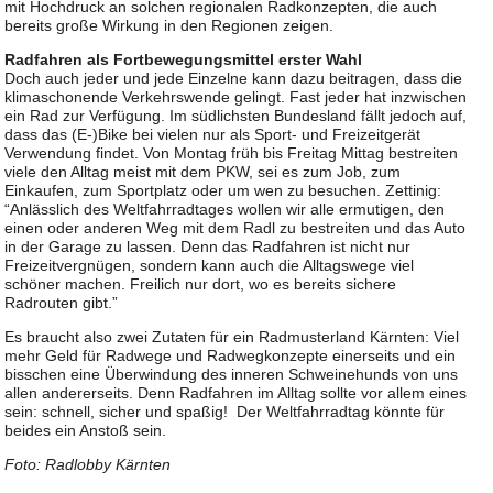
mit Hochdruck an solchen regionalen Radkonzepten, die auch
bereits große Wirkung in den Regionen zeigen.
Radfahren als Fortbewegungsmittel erster Wahl
Doch auch jeder und jede Einzelne kann dazu beitragen, dass die
klimaschonende Verkehrswende gelingt. Fast jeder hat inzwischen
ein Rad zur Verfügung. Im südlichsten Bundesland fällt jedoch auf,
dass das (E-)Bike bei vielen nur als Sport- und Freizeitgerät
Verwendung findet. Von Montag früh bis Freitag Mittag bestreiten
viele den Alltag meist mit dem PKW, sei es zum Job, zum
Einkaufen, zum Sportplatz oder um wen zu besuchen. Zettinig:
“Anlässlich des Weltfahrradtages wollen wir alle ermutigen, den
einen oder anderen Weg mit dem Radl zu bestreiten und das Auto
in der Garage zu lassen. Denn das Radfahren ist nicht nur
Freizeitvergnügen, sondern kann auch die Alltagswege viel
schöner machen. Freilich nur dort, wo es bereits sichere
Radrouten gibt.”
Es braucht also zwei Zutaten für ein Radmusterland Kärnten: Viel
mehr Geld für Radwege und Radwegkonzepte einerseits und ein
bisschen eine Überwindung des inneren Schweinehunds von uns
allen andererseits. Denn Radfahren im Alltag sollte vor allem eines
sein: schnell, sicher und spaßig! Der Weltfahrradtag könnte für
beides ein Anstoß sein.
Foto: Radlobby Kärnten