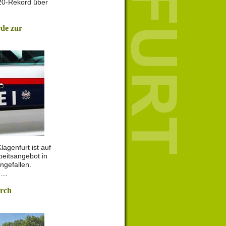
20-Rekord über
de zur
lagenfurt ist auf
beitsangebot in
ngefallen.
n,…
urch