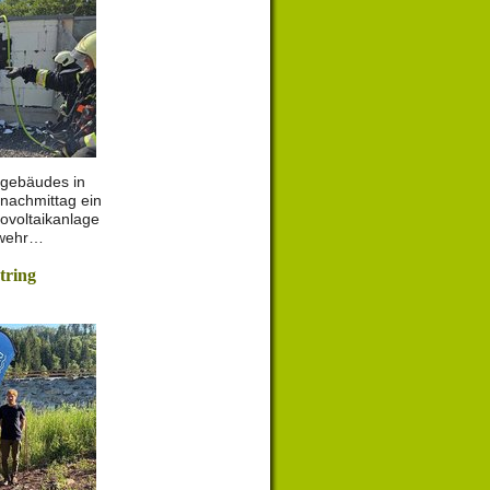
lgebäudes in
nachmittag ein
ovoltaikanlage
rwehr…
tring