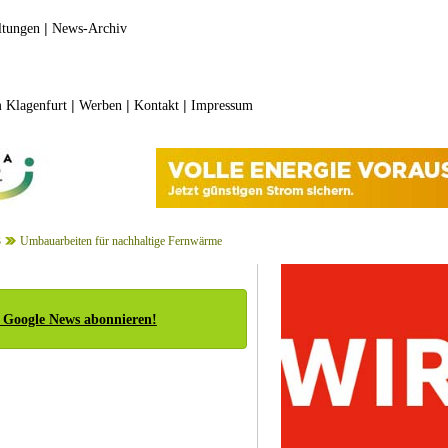
|
ltungen
News-Archiv
|
|
|
 Klagenfurt
Werben
Kontakt
Impressum
3
Umbauarbeiten für nachhaltige Fernwärme
 Google News abonnieren!