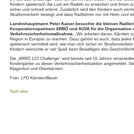
Kindern spielerisch die Lust am Radeln zu erwecken und ihnen z
sicher und schnell erlernt. Zusätzlich wird den Kindern auch vermi
Straßenverkehr bewegt und dass Radfahren nur mit Helm cool ist
Landeshauptmann Peter Kaiser besuchte die kleinen Radler
Kooperationspartnern ARBÖ und AUVA für die Organisation d
Verkehrssicherheitsmaßnahme.
„Wir arbeiten daran, Kärnten zu
Region in Europas zu machen. Dazu gehört es auch, dass jedes K
spielerisch vermittelt wird, wie man sich sicher im Straßenverkehr
Kindern wünschte er viel Spaß beim Bewältigen des Geschicklich
Die „ARBÖ 123 Challenge“ wird bereits seit 15 Jahren veranstaltet
Kindergärten zu dieser Verkehrssicherheitsaktion angemeldet. 
Klagenfurt und Oberkärnten.
Foto: LPD Kärnten/Bauer
Nach oben