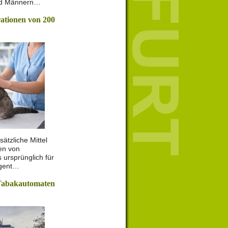
nd Männern…
rationen von 200
sätzliche Mittel
nen von
 ursprünglich für
ngent…
Tabakautomaten