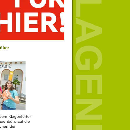
 über
r dem Klagenfurter
uenbüro auf die
schen den