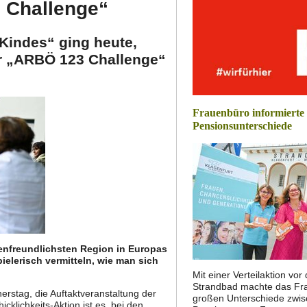
3 Challenge“
Kindes“ ging heute,
er „ARBÖ 123 Challenge“
Frauenbüro informierte
Pensionsunterschiede
lienfreundlichsten Region in Europas
elerisch vermitteln, wie man sich
Mit einer Verteilaktion vo
Strandbad machte das Fra
erstag, die Auftaktveranstaltung der
großen Unterschiede zwi
klichkeits-Aktion ist es, bei den