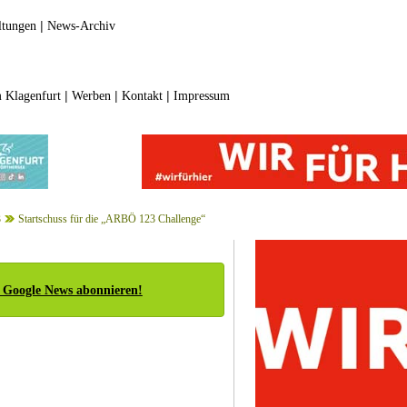
|
ltungen
News-Archiv
|
|
|
 Klagenfurt
Werben
Kontakt
Impressum
3
Startschuss für die „ARBÖ 123 Challenge“
 Google News abonnieren!