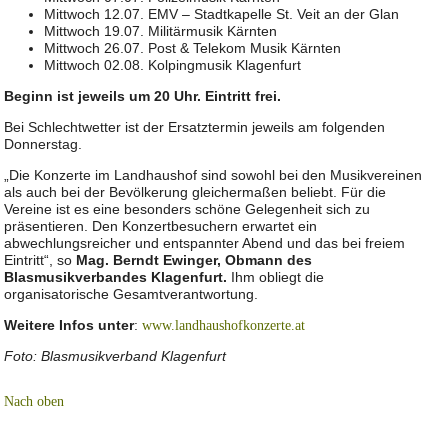
Mittwoch 12.07. EMV – Stadtkapelle St. Veit an der Glan
Mittwoch 19.07. Militärmusik Kärnten
Mittwoch 26.07. Post & Telekom Musik Kärnten
Mittwoch 02.08. Kolpingmusik Klagenfurt
Beginn ist jeweils um 20 Uhr. Eintritt frei.
Bei Schlechtwetter ist der Ersatztermin jeweils am folgenden
Donnerstag.
„Die Konzerte im Landhaushof sind sowohl bei den Musikvereinen
als auch bei der Bevölkerung gleichermaßen beliebt. Für die
Vereine ist es eine besonders schöne Gelegenheit sich zu
präsentieren. Den Konzertbesuchern erwartet ein
abwechlungsreicher und entspannter Abend und das bei freiem
Eintritt“, so
Mag. Berndt Ewinger, Obmann des
Blasmusikverbandes Klagenfurt.
Ihm obliegt die
organisatorische Gesamtverantwortung.
Weitere Infos unter
:
www.landhaushofkonzerte.at
Foto: Blasmusikverband Klagenfurt
Nach oben