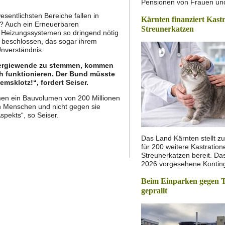
Pensionen von Frauen u
esentlichsten Bereiche fallen in
Kärnten finanziert Kast
z? Auch ein Erneuerbaren
Streunerkatzen
en Heizungssystemen so dringend nötig
 beschlossen, das sogar ihrem
nverständnis.
 Energiewende zu stemmen, kommen
ch funktionieren. Der Bund müsste
emsklotz!“, fordert Seiser.
en ein Bauvolumen von 200 Millionen
en Menschen und nicht gegen sie
spekts“, so Seiser.
Das Land Kärnten stellt zu
für 200 weitere Kastratio
Streunerkatzen bereit. Das
2026 vorgesehene Konti
Beim Einparken gegen 
geprallt