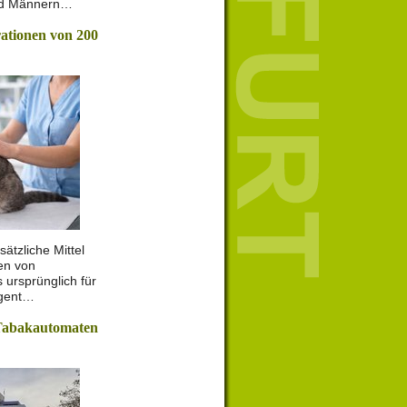
nd Männern…
rationen von 200
sätzliche Mittel
nen von
 ursprünglich für
ngent…
Tabakautomaten