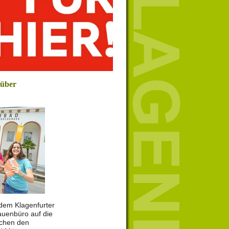
 über
r dem Klagenfurter
uenbüro auf die
schen den