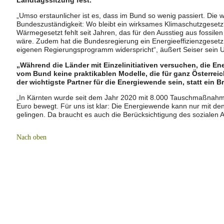
„Umso erstaunlicher ist es, dass im Bund so wenig passiert. Die w
Bundeszuständigkeit: Wo bleibt ein wirksames Klimaschutzgeset
Wärmegesetzt fehlt seit Jahren, das für den Ausstieg aus fossil
wäre. Zudem hat die Bundesregierung ein Energieeffizienzgesetz
eigenen Regierungsprogramm widerspricht“, äußert Seiser sein U
„Während die Länder mit Einzelinitiativen versuchen, die
vom Bund keine praktikablen Modelle, die für ganz Österrei
der wichtigste Partner für die Energiewende sein, statt ein Br
„In Kärnten wurde seit dem Jahr 2020 mit 8.000 Tauschmaßnahm
Euro bewegt. Für uns ist klar: Die Energiewende kann nur mit d
gelingen. Da braucht es auch die Berücksichtigung des sozialen A
Nach oben