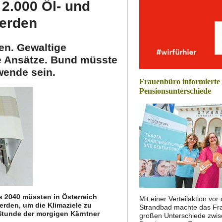
2.000 Öl- und
erden
en. Gewaltige
e Ansätze. Bund müsste
wende sein.
Frauenbüro informierte
Pensionsunterschiede
s 2040 müssten in Österreich
Mit einer Verteilaktion vo
rden, um die Klimaziele zu
Strandbad machte das Fra
Stunde der morgigen Kärntner
großen Unterschiede zwi