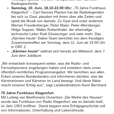
Radiogeschichte
Samstag, 10. Juni, 18.10-22.00 Uhr:
„70 Jahre Funkhaus
Klagenfurt“ – Carl Hannes Planton hat die Radiolegenden
bei sich zu Gast, plaudert mit ihnen über alte Zeiten und
spielt die Musik von damals. Zu Gast sind unter anderem
Werner Freudenberger, Peter Maier, Peter Altersberger,
Helga Suppan, Walter Rubenthaler, der ehemalige
technische Leiter Rudi Gösseringer und viele mehr. Das
„Kärnten heute“-Dabei-Team berichtet von dem freudigen
Zusammentreffen am Sonntag, dem 11. Juni ab 19.00 Uhr
in ORF 2.
„Kärnten heute“
widmet sich bereits am Mittwoch, dem 7.
Juni dem Jubiläum.
„Wir entwickeln konsequent weiter, was die Radio- und
Fernsehpioniere angefangen haben und erweitern stets unser
öffentlich-rechtliches Programmangebot. Wir berichten aus allen
Ecken unseres Bundeslandes und informieren darüber, was die
Kärntnerinnen und Kärntner im Land bewegt. Und diese Nähe
macht unseren Erfolg aus“, sagt Landesdirektorin Karin Bernhard.
70 Jahre Funkhaus Klagenfurt
Mit Ludwig van Beethovens Ouvertüre „Die Weihe des Hauses“
wurde das Funkhaus von Radio Klagenfurt, wie es damals hieß,
im Jahr 1953 eröffnet. Damit begann eine Erfolgsgeschichte voll
von Informationen, Unterhaltung und Lebensfreude.