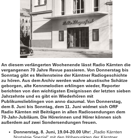
An diesem verlängerten Wochenende lässt Radio Kärnten die
vergangenen 70 Jahre Revue passieren. Von Donnerstag bis
Sonntag gibt es Meilensteine der Kärntner Radiogeschichte
zu hören. Aus dem Archiv werden wahre akustische Schätze
geborgen, alte Kennmelodien erklingen wieder, Reporter
berichten von den wichtigsten Ereignissen der letzten sieben
Jahrzehnte und es gibt ein Wiederhören mit
Publikumslieblingen von anno dazumal. Von Donnerstag,
dem 8. Juni bis Sonntag, dem 11. Juni widmet sich ORF
Radio Kärnten mit Beiträgen in allen Radiosendungen dem
70-Jahr-Jubiläum. Die Hörerinnen und Hörer können sich
außerdem auf zwei Sondersendungen freuen.
Donnerstag, 8. Juni, 19.04-20.00 Uhr:
„Radio Kärnten
Nostalgie Spezial“ mit den Höhepunkten der Kärntner