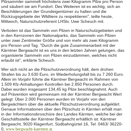
Pilzsammler sammelt höchstens zwei Kilogramm Pilze pro Person
und säubert sie am Fundort. Des Weiteren ist es wichtig, sich an
Beschilderungen der Grundeigentümer zu halten und die
Rückzugsgebiete der Wildtiere zu respektieren", teilte heute,
Mittwoch, Naturschutzreferent LHStv. Uwe Scheuch mit.
Verboten ist das Sammeln von Pilzen in Naturschutzgebieten und
in den Kernzonen der Nationalparks, das Sammeln von Pilzen
unter zwei Zentimeter Größe und von mehr als zwei Kilogramm
pro Person und Tag. "Durch die gute Zusammenarbeit mit der
Kärntner Bergwacht ist es uns in den letzten Jahren gelungen, das
organisierte Sammeln von Pilzen einzudämmen, welches nicht
erlaubt ist", erklärte Scheuch.
Wer sich nicht an die Pilzschutzverordnung hält, dem drohen
Strafen bis zu 3.630 Euro, im Wiederholungsfall bis zu 7.260 Euro.
Allein im Vorjahr führte die Kärntner Bergwacht im Rahmen von
1.509 Kfz-Anhaltungen Kontrollen bei 2.850 Personen durch.
Dabei wurden insgesamt 134,45 kg Pilze beschlagnahmt. Auch
auf Prävention wird gemeinsam mit der Kärntner Bergwacht Wert
gelegt: Über 2.000 Personen wurden im Vorjahr von den
Bergwächtern über die aktuelle Pilzschutzverordnung aufgeklärt.
Genaue Informationen über den Pilzschutz in Kärnten erhält man
in der Informationsbroschüre des Landes Kärnten, welche bei der
Geschäftsstelle der Kärntner Bergwacht erhältlich ist: Kärntner
Bergwacht, 9020 Klagenfurt, Südbahngürtel 16, Tel. 0463/ 36220-
0,
.
www.bergwacht-kaernten.at