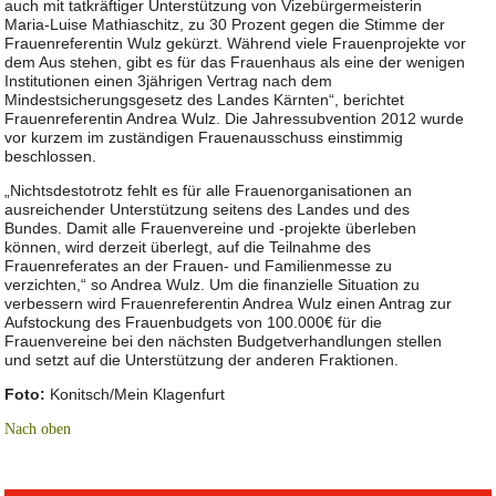
auch mit tatkräftiger Unterstützung von Vizebürgermeisterin
Maria-Luise Mathiaschitz, zu 30 Prozent gegen die Stimme der
Frauenreferentin Wulz gekürzt. Während viele Frauenprojekte vor
dem Aus stehen, gibt es für das Frauenhaus als eine der wenigen
Institutionen einen 3jährigen Vertrag nach dem
Mindestsicherungsgesetz des Landes Kärnten“, berichtet
Frauenreferentin Andrea Wulz. Die Jahressubvention 2012 wurde
vor kurzem im zuständigen Frauenausschuss einstimmig
beschlossen.
„Nichtsdestotrotz fehlt es für alle Frauenorganisationen an
ausreichender Unterstützung seitens des Landes und des
Bundes. Damit alle Frauenvereine und -projekte überleben
können, wird derzeit überlegt, auf die Teilnahme des
Frauenreferates an der Frauen- und Familienmesse zu
verzichten,“ so Andrea Wulz. Um die finanzielle Situation zu
verbessern wird Frauenreferentin Andrea Wulz einen Antrag zur
Aufstockung des Frauenbudgets von 100.000€ für die
Frauenvereine bei den nächsten Budgetverhandlungen stellen
und setzt auf die Unterstützung der anderen Fraktionen.
F
oto
:
Konitsch/Mein Klagenfurt
Nach oben