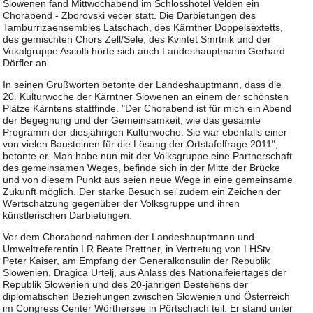
Slowenen fand Mittwochabend im Schlosshotel Velden ein
Chorabend - Zborovski vecer statt. Die Darbietungen des
Tamburrizaensembles Latschach, des Kärntner Doppelsextetts,
des gemischten Chors Zell/Sele, des Kvintet Smrtnik und der
Vokalgruppe Ascolti hörte sich auch Landeshauptmann Gerhard
Dörfler an.
In seinen Grußworten betonte der Landeshauptmann, dass die
20. Kulturwoche der Kärntner Slowenen an einem der schönsten
Plätze Kärntens stattfinde. "Der Chorabend ist für mich ein Abend
der Begegnung und der Gemeinsamkeit, wie das gesamte
Programm der diesjährigen Kulturwoche. Sie war ebenfalls einer
von vielen Bausteinen für die Lösung der Ortstafelfrage 2011",
betonte er. Man habe nun mit der Volksgruppe eine Partnerschaft
des gemeinsamen Weges, befinde sich in der Mitte der Brücke
und von diesem Punkt aus seien neue Wege in eine gemeinsame
Zukunft möglich. Der starke Besuch sei zudem ein Zeichen der
Wertschätzung gegenüber der Volksgruppe und ihren
künstlerischen Darbietungen.
Vor dem Chorabend nahmen der Landeshauptmann und
Umweltreferentin LR Beate Prettner, in Vertretung von LHStv.
Peter Kaiser, am Empfang der Generalkonsulin der Republik
Slowenien, Dragica Urtelj, aus Anlass des Nationalfeiertages der
Republik Slowenien und des 20-jährigen Bestehens der
diplomatischen Beziehungen zwischen Slowenien und Österreich
im Congress Center Wörthersee in Pörtschach teil. Er stand unter