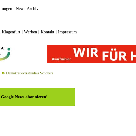
|
ltungen
News-Archiv
|
|
|
 Klagenfurt
Werben
Kontakt
Impressum
0
Demokratieverständnis Schobers
 Google News abonnieren!