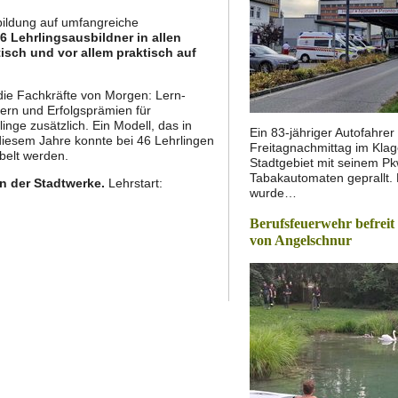
bildung auf umfangreiche
 Lehrlingsausbildner in allen
sch und vor allem praktisch auf
die Fachkräfte von Morgen: Lern-
dern und Erfolgsprämien für
nge zusätzlich. Ein Modell, das in
Ein 83-jähriger Autofahrer
 diesem Jahre konnte bei 46 Lehrlingen
Freitagnachmittag im Klag
belt werden.
Stadtgebiet mit seinem P
Tabakautomaten geprallt.
n der Stadtwerke.
Lehrstart:
wurde…
Berufsfeuerwehr befrei
von Angelschnur