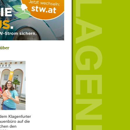
 über
r dem Klagenfurter
uenbüro auf die
schen den