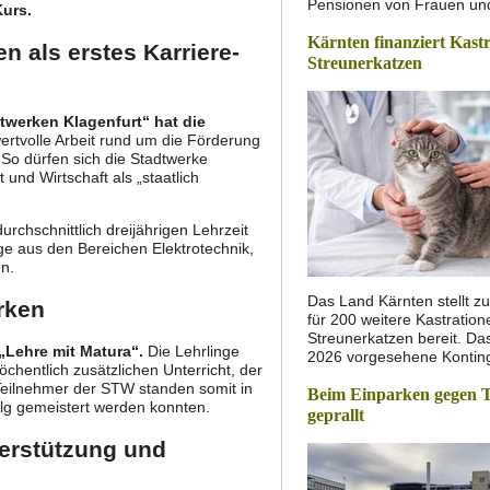
Pensionen von Frauen u
Kurs.
Kärnten finanziert Kast
n als erstes Karriere-
Streunerkatzen
twerken Klagenfurt“ hat die
wertvolle Arbeit rund um die Förderung
 So dürfen sich die Stadtwerke
und Wirtschaft als „staatlich
durchschnittlich dreijährigen Lehrzeit
ge aus den Bereichen Elektrotechnik,
n.
Das Land Kärnten stellt zu
rken
für 200 weitere Kastratio
Streunerkatzen bereit. Das
 „Lehre mit Matura“.
Die Lehrlinge
2026 vorgesehene Konti
hentlich zusätzlichen Unterricht, der
 Teilnehmer der STW standen somit in
Beim Einparken gegen 
lg gemeistert werden konnten.
geprallt
erstützung und