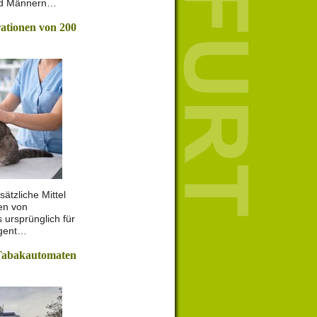
nd Männern…
rationen von 200
sätzliche Mittel
nen von
 ursprünglich für
ngent…
Tabakautomaten