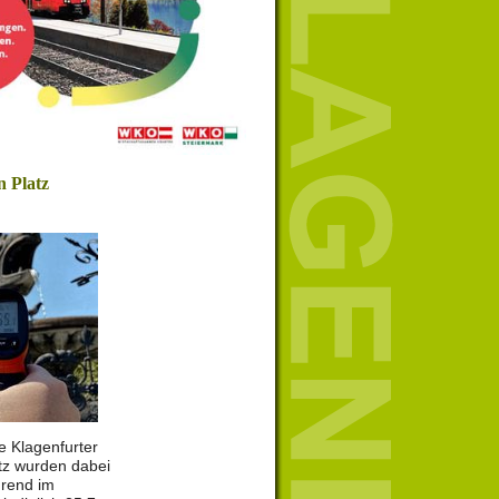
n Platz
e Klagenfurter
tz wurden dabei
rend im