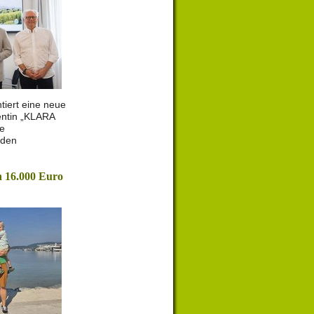
tiert eine neue
entin „KLARA
le
 den
 16.000 Euro