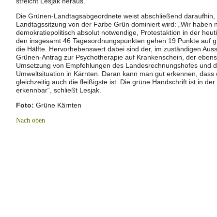
streicht Lesjak heraus.
Die Grünen-Landtagsabgeordnete weist abschließend daraufhin, 
Landtagssitzung von der Farbe Grün dominiert wird: „Wir haben n
demokratiepolitisch absolut notwendige, Protestaktion in der heu
den insgesamt 46 Tagesordnungspunkten gehen 19 Punkte auf grün
die Hälfte. Hervorhebenswert dabei sind der, im zuständigen Au
Grünen-Antrag zur Psychotherapie auf Krankenschein, der ebens
Umsetzung von Empfehlungen des Landesrechnungshofes und di
Umweltsituation in Kärnten. Daran kann man gut erkennen, dass d
gleichzeitig auch die fleißigste ist. Die grüne Handschrift ist in d
erkennbar“, schließt Lesjak.
Foto:
Grüne Kärnten
Nach oben