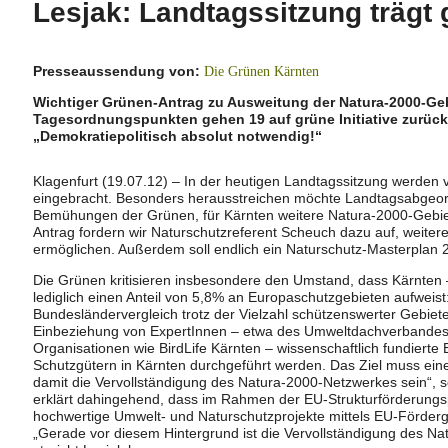
Lesjak: Landtagssitzung trägt 
Presseaussendung von:
Die Grünen Kärnten
Wichtiger Grünen-Antrag zu Ausweitung der Natura-2000-Geb
Tagesordnungspunkten gehen 19 auf grüne Initiative zurück
„Demokratiepolitisch absolut notwendig!“
Klagenfurt (19.07.12) – In der heutigen Landtagssitzung werden
eingebracht. Besonders herausstreichen möchte Landtagsabgeord
Bemühungen der Grünen, für Kärnten weitere Natura-2000-Gebiet
Antrag fordern wir Naturschutzreferent Scheuch dazu auf, weiter
ermöglichen. Außerdem soll endlich ein Naturschutz-Masterplan 20
Die Grünen kritisieren insbesondere den Umstand, dass Kärnten
lediglich einen Anteil von 5,8% an Europaschutzgebieten aufweist:
Bundesländervergleich trotz der Vielzahl schützenswerter Gebiete 
Einbeziehung von ExpertInnen – etwa des Umweltdachverbandes,
Organisationen wie BirdLife Kärnten – wissenschaftlich fundierte
Schutzgütern in Kärnten durchgeführt werden. Das Ziel muss ei
damit die Vervollständigung des Natura-2000-Netzwerkes sein“, 
erklärt dahingehend, dass im Rahmen der EU-Strukturförderungsp
hochwertige Umwelt- und Naturschutzprojekte mittels EU-Förderge
„Gerade vor diesem Hintergrund ist die Vervollständigung des Na