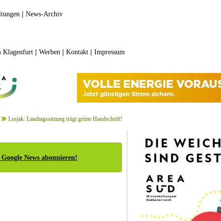
|
ltungen
News-Archiv
|
|
|
 Klagenfurt
Werben
Kontakt
Impressum
Lesjak: Landtagssitzung trägt grüne Handschrift!
 Google News abonnieren!