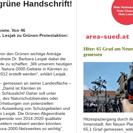
grüne Handschrift!
iete. Von 46
. Lesjak zu Grünen-Protestaktion:
Hitze: 65 Grad am Neue
 von den Grünen wichtige Anträge
gemessen
nete Dr. Barbara Lesjak dabei die
e zu schaffen: „Mit unserem heutigen
e Natura-2000-Gebiete in Kärnten zu
12 erstellt werden“, erklärt Lesjak.
 – gemessen an seiner Landesfläche –
 „Damit ist Kärnten im
Schlusslicht! Daher soll unter
 des Naturschutzbeirates oder
 Erhebungen von potenziellen
ne Ausweitung von Schutzgebieten und
so Lesjak. Die Grünen-Abgeordnete
eriode von 2014-2020 qualitativ
Hitzespaziergang durch di
ldern realisiert werden könnten:
Innenstadt. Am Neuen Pla
tura-2000-Netzwerkes so wichtig“,
65,1 Grad gemessen, wäh