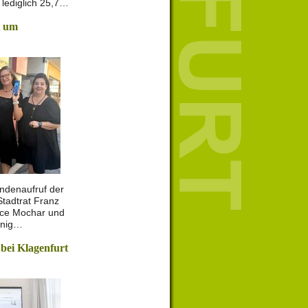
lediglich 25,7…
t um
ndenaufruf der
Stadtrat Franz
ance Mochar und
enig…
 bei Klagenfurt