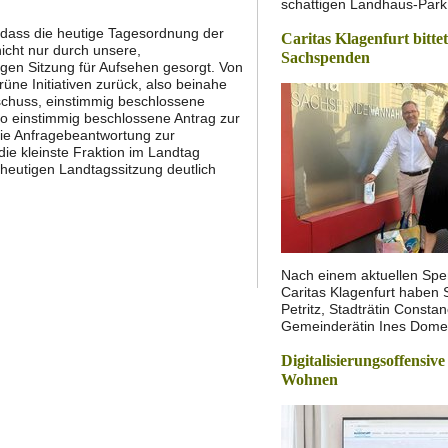
schattigen Landhaus-Park 
dass die heutige Tagesordnung der
Caritas Klagenfurt bitte
icht nur durch unsere,
Sachspenden
tigen Sitzung für Aufsehen gesorgt. Von
e Initiativen zurück, also beinahe
sschuss, einstimmig beschlossene
o einstimmig beschlossene Antrag zur
e Anfragebeantwortung zur
ie kleinste Fraktion im Landtag
er heutigen Landtagssitzung deutlich
Nach einem aktuellen Spe
Caritas Klagenfurt haben 
Petritz, Stadträtin Const
Gemeinderätin Ines Dom
Digitalisierungsoffensive
Wohnen