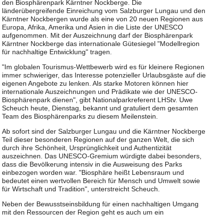
den Biosphärenpark Kärntner Nockberge. Die
länderübergreifende Einreichung vom Salzburger Lungau und den
Kärntner Nockbergen wurde als eine von 20 neuen Regionen aus
Europa, Afrika, Amerika und Asien in die Liste der UNESCO
aufgenommen. Mit der Auszeichnung darf der Biosphärenpark
Kärntner Nockberge das internationale Gütesiegel "Modellregion
für nachhaltige Entwicklung" tragen.
"Im globalen Tourismus-Wettbewerb wird es für kleinere Regionen
immer schwieriger, das Interesse potenzieller Urlaubsgäste auf die
eigenen Angebote zu lenken. Als starke Motoren können hier
internationale Auszeichnungen und Prädikate wie der UNESCO-
Biosphärenpark dienen", gibt Nationalparkreferent LHStv. Uwe
Scheuch heute, Dienstag, bekannt und gratuliert dem gesamten
Team des Biosphärenparks zu diesem Meilenstein.
Ab sofort sind der Salzburger Lungau und die Kärntner Nockberge
Teil dieser besonderen Regionen auf der ganzen Welt, die sich
durch ihre Schönheit, Ursprünglichkeit und Authentizität
auszeichnen. Das UNESCO-Gremium würdigte dabei besonders,
dass die Bevölkerung intensiv in die Ausweisung des Parks
einbezogen worden war. "Biosphäre heißt Lebensraum und
bedeutet einen wertvollen Bereich für Mensch und Umwelt sowie
für Wirtschaft und Tradition", unterstreicht Scheuch.
Neben der Bewusstseinsbildung für einen nachhaltigen Umgang
mit den Ressourcen der Region geht es auch um ein