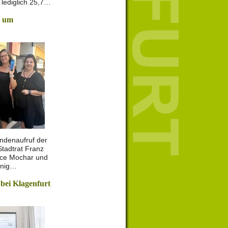
lediglich 25,7…
t um
ndenaufruf der
Stadtrat Franz
ance Mochar und
enig…
 bei Klagenfurt