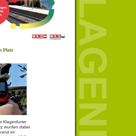
n Platz
e Klagenfurter
tz wurden dabei
rend im