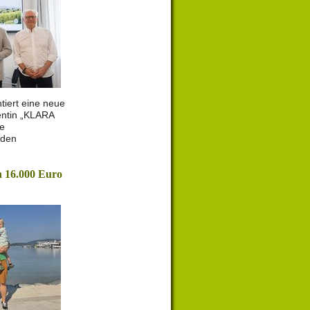
tiert eine neue
entin „KLARA
le
 den
 16.000 Euro