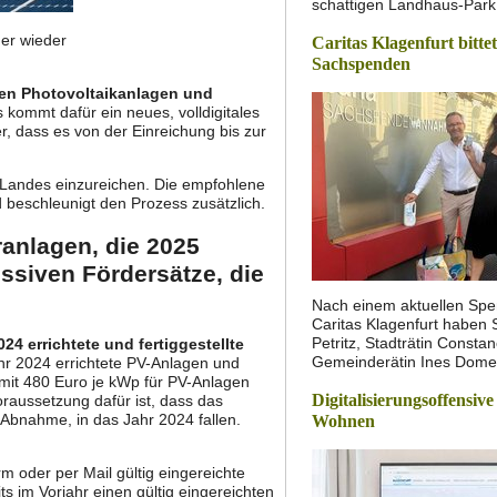
schattigen Landhaus-Park 
er wieder
Caritas Klagenfurt bitte
Sachspenden
ten Photovoltaikanlagen und
 kommt dafür ein neues, volldigitales
, dass es von der Einreichung bis zur
 Landes einzureichen. Die empfohlene
d beschleunigt den Prozess zusätzlich.
ranlagen, die 2025
essiven Fördersätze, die
Nach einem aktuellen Spe
Caritas Klagenfurt haben 
Petritz, Stadträtin Const
24 errichtete und fertiggestellte
Gemeinderätin Ines Dom
ahr 2024 errichtete PV-Anlagen und
mit 480 Euro je kWp für PV-Anlagen
Digitalisierungsoffensive
raussetzung dafür ist, dass das
 Abnahme, in das Jahr 2024 fallen.
Wohnen
rm oder per Mail gültig eingereichte
ts im Vorjahr einen gültig eingereichten