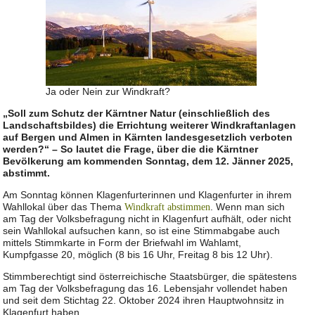
Ja oder Nein zur Windkraft?
„Soll zum Schutz der Kärntner Natur (einschließlich des
Landschaftsbildes) die Errichtung weiterer Windkraftanlagen
auf Bergen und Almen in Kärnten landesgesetzlich verboten
werden?“ – So lautet die Frage, über die die Kärntner
Bevölkerung am kommenden Sonntag, dem 12. Jänner 2025,
abstimmt.
Am Sonntag können Klagenfurterinnen und Klagenfurter in ihrem
Wahllokal über das Thema
. Wenn man sich
Windkraft abstimmen
am Tag der Volksbefragung nicht in Klagenfurt aufhält, oder nicht
sein Wahllokal aufsuchen kann, so ist eine Stimmabgabe auch
mittels Stimmkarte in Form der Briefwahl im Wahlamt,
Kumpfgasse 20, möglich (8 bis 16 Uhr, Freitag 8 bis 12 Uhr).
Stimmberechtigt sind österreichische Staatsbürger, die spätestens
am Tag der Volksbefragung das 16. Lebensjahr vollendet haben
und seit dem Stichtag 22. Oktober 2024 ihren Hauptwohnsitz in
Klagenfurt haben.